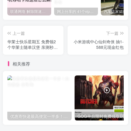
联通网络 解除限速方法参考！畅享、畅玩、老白干等及其它地区自测了
网上分享的 41个vip解析接口 有需要的拿去~ 免费看全网VIP会员视频
上一篇
下一篇
华莱士快乐星期五 免费领2
小米游戏中心仙剑奇侠 抽1-
个华莱士随单汉堡 亲测秒到
588元现金红包
卡包
相关推荐
优惠寄快递最高便宜一半多！白鸽惠递
G