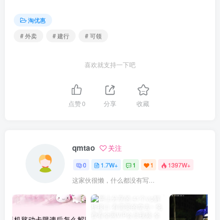
淘优惠
# 外卖
# 建行
# 可领
喜欢就支持一下吧
点赞
0
分享
收藏
qmtao
关注
0
1.7W+
1
1
1397W+
这家伙很懒，什么都没有写...