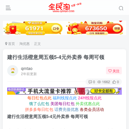
首页
淘优惠
正文
建行生活橙意周五领5-4元外卖券 每周可领
qmtao
关注
2年前更新
0
1662
0
每日红包点此
福利线报点此
24H线报点此
饿了么红包
美团每日红包
外卖优惠点此
拼多多每日红包
话费充值优惠
各类会员活动
建行生活橙意周五领5-4元外卖券 每周可领