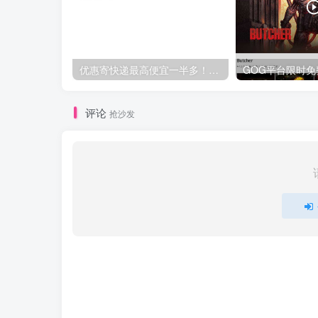
优惠寄快递最高便宜一半多！白鸽惠递
评论
抢沙发