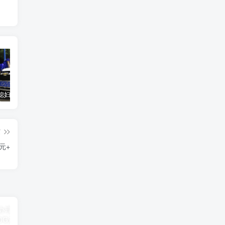
汽车之家媳妇当车模，四年大汇总，500多张媳妇图
优惠寄快递最高便宜一半多！白鸽惠递
GOG平台限时免费领取BUTCHER（屠夫）
篇
元+