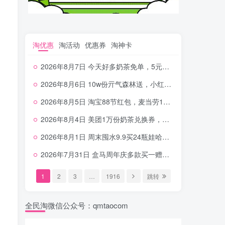
淘优惠
淘活动
优惠券
淘神卡
2026年8月7日 今天好多奶茶免单，5元农行省钱卡，京东抢0.01沪上，邮储5.88元等
2026年8月6日 10w份亓气森林送，小红书12元无门槛，中行电费30-10，0元柠檬水+0撸汉堡等
2026年8月5日 淘宝88节红包，麦当劳150万份柠檬水，三万份瑞幸免单，霸王9万份0.01券等
2026年8月4日 美团1万份奶茶兑换券，农行5E卡，中行支付超给利，美团领18个冰激凌，小米每天领2-6元等等
2026年8月1日 周末囤水9.9买24瓶娃哈哈，建行100元京东券，移动5元话费，麦当劳甜筒，交行立减金等
2026年7月31日 盒马周年庆多款买一赠一，饿了么拆红包，建行30立减金，农行领10元刷卡金等
1
2
3
…
1916
跳转
全民淘微信公众号：qmtaocom