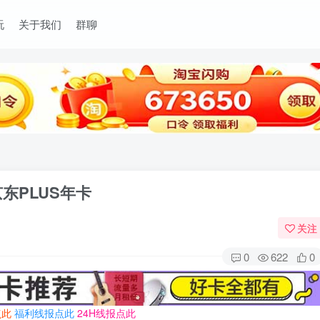
玩
关于我们
群聊
东PLUS年卡
关注
0
622
0
点此
福利线报点此
24H线报点此