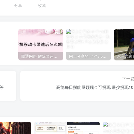
分享
收藏
联通网络 解除限速方法参考！畅享、畅玩、老白干等及其它地区自测了
网上分享的 41个vip解析接口 有需要的拿去~ 免费看全网VIP会员视频
下一
等
高德每日攒能量领现金可提现 最少提现10