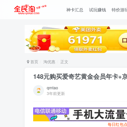
神卡汇总
试玩赚钱
特价游
首页
淘优惠
正文
148元购买爱奇艺黄金会员年卡+京
qmtao
3年前更新
每日红包