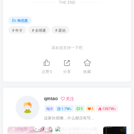
THE END
淘优惠
# 年卡
# 全球通
# 星动
喜欢就支持一下吧
点赞
0
分享
收藏
qmtao
关注
0
1.7W+
1
1
1397W+
这家伙很懒，什么都没有写...