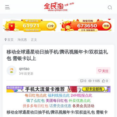
首页
淘优惠
正文
移动全球通星动日抽手机/腾讯视频年卡/双权益礼
包 需银卡以上
qmtao
关注
3年前更新
0
1105
0
每日红包点此
福利线报点此
24H线报点此
饿了么红包
美团每日红包
外卖优惠点此
拼多多每日红包
话费充值优惠
各类会员活动
移动全球通星动日抽手机/腾讯视频年卡/双权益礼包 需银卡