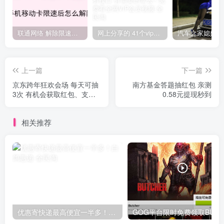
联通网络 解除限速方法参考！畅享、畅玩、老白干等及其它地区自测了
网上分享的 41个vip解析接口 有需要的拿去~ 免费看全网VIP会员视频
上一篇
下一篇
京东跨年狂欢会场 每天可抽
南方基金答题抽红包 亲测
3次 有机会获取红包、支付
0.58元提现秒到
券、实物好礼等
相关推荐
优惠寄快递最高便宜一半多！白鸽惠递
G