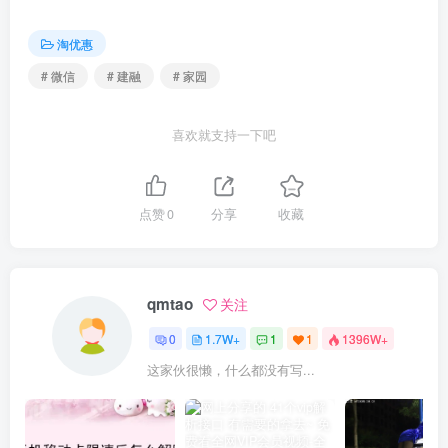
淘优惠
# 微信
# 建融
# 家园
喜欢就支持一下吧
点赞
0
分享
收藏
qmtao
关注
0
1.7W+
1
1
1396W+
这家伙很懒，什么都没有写...