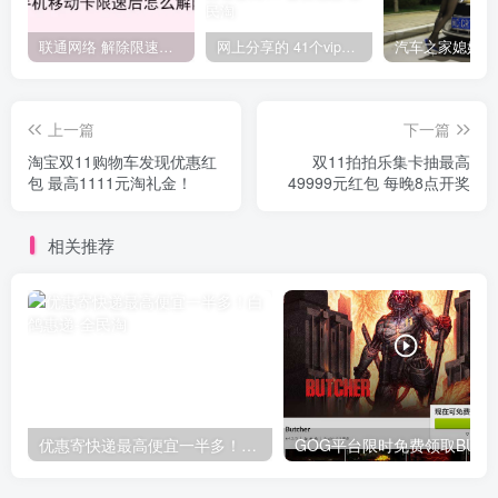
联通网络 解除限速方法参考！畅享、畅玩、老白干等及其它地区自测了
网上分享的 41个vip解析接口 有需要的拿去~ 免费看全网VIP会员视频
上一篇
下一篇
淘宝双11购物车发现优惠红
双11拍拍乐集卡抽最高
包 最高1111元淘礼金！
49999元红包 每晚8点开奖
相关推荐
优惠寄快递最高便宜一半多！白鸽惠递
G