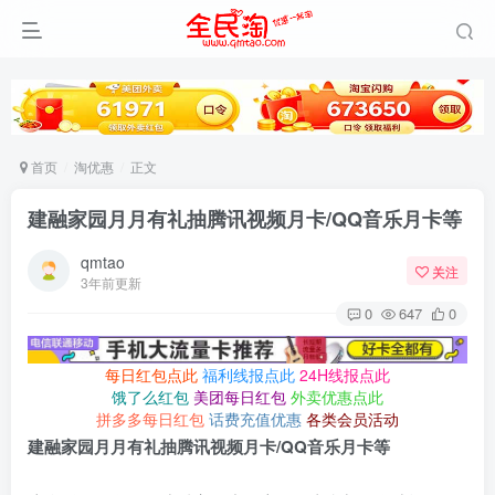
首页
淘优惠
正文
建融家园月月有礼抽腾讯视频月卡/QQ音乐月卡等
qmtao
关注
3年前更新
0
647
0
每日红包点此
福利线报点此
24H线报点此
饿了么红包
美团每日红包
外卖优惠点此
拼多多每日红包
话费充值优惠
各类会员活动
建融家园月月有礼抽腾讯视频月卡/QQ音乐月卡等