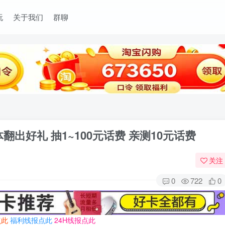
玩
关于我们
群聊
翻出好礼 抽1~100元话费 亲测10元话费
关注
0
722
0
点此
福利线报点此
24H线报点此