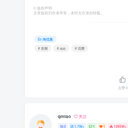
©
版权声明
文章版权归作者所有，未经允许请勿转载。
淘优惠
# 亲测
# app
# 话费
点赞
0
qmtao
关注
0
1.7W+
1
1
1395W+