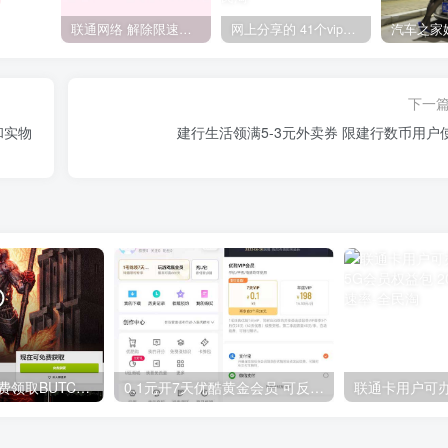
联通网络 解除限速方法参考！畅享、畅玩、老白干等及其它地区自测了
网上分享的 41个vip解析接口 有需要的拿去~ 免费看全网VIP会员视频
下一
和实物
建行生活领满5-3元外卖券 限建行数币用户
GOG平台限时免费领取BUTCHER（屠夫）
0.1元开7天优酷黄金会员 可反复开通需要关闭自动续费