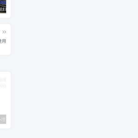
汽车之家媳妇当车模，四年大汇总，500多张媳妇图
优惠寄快递最高便宜一半多！白鸽惠递
GOG平台限时免费领取BUTCHER（屠夫）
篇
使用
联通卡用户可办理 5G优享9.9元5G会员权益包 20G流量和 享受 5G速率
广东移动 免费领取10G七天流量+免费一年黄金会员（每月5折视听会员、1G流量等）