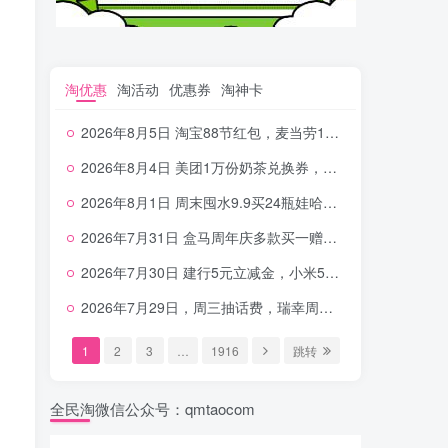
淘优惠
淘活动
优惠券
淘神卡
2026年8月5日 淘宝88节红包，麦当劳150万份柠檬水，三万份瑞幸免单，霸王9万份0.01券等
2026年8月4日 美团1万份奶茶兑换券，农行5E卡，中行支付超给利，美团领18个冰激凌，小米每天领2-6元等等
2026年8月1日 周末囤水9.9买24瓶娃哈哈，建行100元京东券，移动5元话费，麦当劳甜筒，交行立减金等
2026年7月31日 盒马周年庆多款买一赠一，饿了么拆红包，建行30立减金，农行领10元刷卡金等
2026年7月30日 建行5元立减金，小米5元，抢2500份爷爷不泡茶，闪购20-20，3元吃瑞幸咖啡等
2026年7月29日，周三抽话费，瑞幸周三免单，4.9元瑞幸咖啡，蜜雪兑换券，工行5元立减金等
1
2
3
…
1916
跳转
全民淘微信公众号：qmtaocom