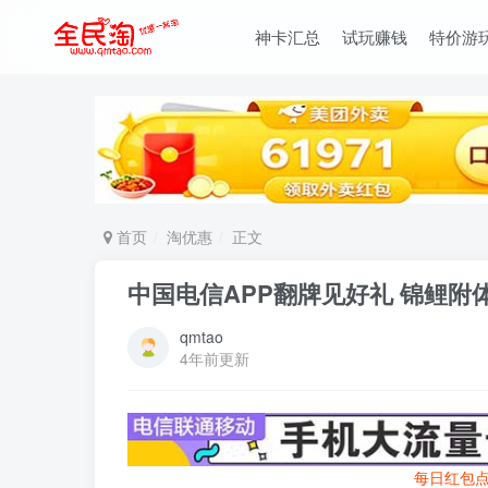
神卡汇总
试玩赚钱
特价游
首页
淘优惠
正文
中国电信APP翻牌见好礼 锦鲤附体
qmtao
4年前更新
每日红包