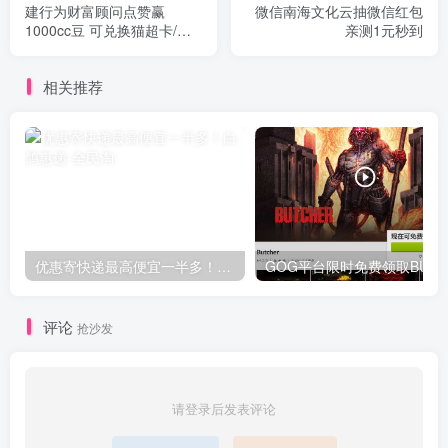
建行为财富顾问点赞赢
微信南海文化云抽微信红包
1000cc豆 可兑换猫超卡/京
亲测1元秒到
东E卡等
相关推荐
优惠寄快递最高便宜一半多！白鸽惠递
G
评论
抢沙发
请登录后发表评论