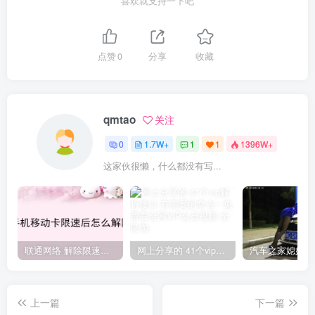
喜欢就支持一下吧
点赞
0
分享
收藏
qmtao
关注
0
1.7W+
1
1
1396W+
这家伙很懒，什么都没有写...
联通网络 解除限速方法参考！畅享、畅玩、老白干等及其它地区自测了
网上分享的 41个vip解析接口 有需要的拿去~ 免费看全网VIP会员视频
上一篇
下一篇