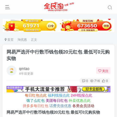
首页
淘优惠
正文
网易严选开中行数币钱包领20元红包 最低可0元购
实物
qmtao
关注
4年前更新
0
716
0
每日红包点此
福利线报点此
24H线报点此
饿了么红包
美团每日红包
外卖优惠点此
拼多多每日红包
话费充值优惠
各类会员活动
网易严选开中行数币钱包领20元红包 最低可0元购实物