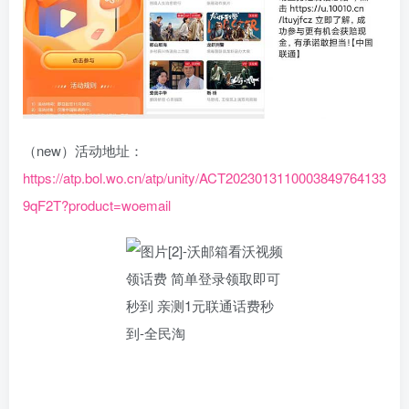
（new）活动地址：
https://atp.bol.wo.cn/atp/unity/ACT2023013110003849764133
9qF2T?product=woemail