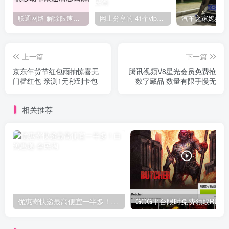
联通网络 解除限速方法参考！畅享、畅玩、老白干等及其它地区自测了
网上分享的 41个vip解析接口 有需要的拿去~ 免费看全网VIP会员视频
上一篇
下一篇
京东年货节红包雨抽惊喜无
腾讯视频V8星光会员免费抢
门槛红包 亲测1元秒到卡包
数字藏品 数量有限手慢无
相关推荐
优惠寄快递最高便宜一半多！白鸽惠递
G