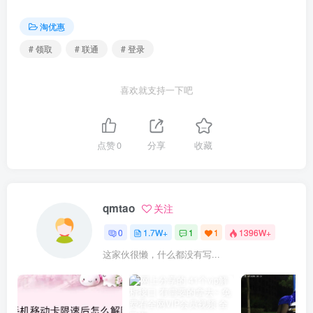
淘优惠
# 领取
# 联通
# 登录
喜欢就支持一下吧
点赞
0
分享
收藏
qmtao
关注
0
1.7W+
1
1
1396W+
这家伙很懒，什么都没有写...