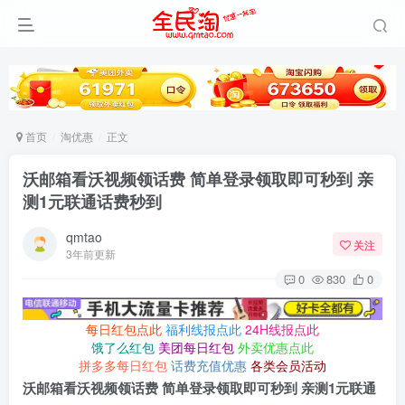
首页
淘优惠
正文
沃邮箱看沃视频领话费 简单登录领取即可秒到 亲
测1元联通话费秒到
qmtao
关注
3年前更新
0
830
0
每日红包点此
福利线报点此
24H线报点此
饿了么红包
美团每日红包
外卖优惠点此
拼多多每日红包
话费充值优惠
各类会员活动
沃邮箱看沃视频领话费 简单登录领取即可秒到 亲测1元联通