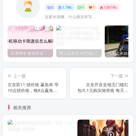
0
1.7W+
1
1
1397W+
这家伙很懒，什么都没有写...
联通网络 解除限速方法参考！畅享、畅玩、老白干等及其它地区自测了
网上分享的 41个vip解析接口 有需要的拿去~ 免费看全网VIP会员视频
上一篇
下一篇
京东双11 猜价格 赢免单 早
京东开盲盒领无门槛红
10点猜价格，晚8点赢免
包/0.1元购实物资格 每天可
单！
以开启一次小惊喜
相关推荐