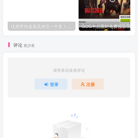
优惠寄快递最高便宜一半多！白鸽惠递
G
评论
抢沙发
请登录后发表评论
登录
注册