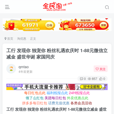
首页
淘优惠
正文
工行 发现你 独宠你 粉丝礼遇欢庆时 1-88元微信立
减金 盛世华诞 家国同庆
qmtao
关注
4年前更新
0
857
0
每日红包点此
福利线报点此
24H线报点此
饿了么红包
美团每日红包
外卖优惠点此
拼多多每日红包
话费充值优惠
各类会员活动
工行 发现你 独宠你 粉丝礼遇欢庆时 1-88元微信立减金 盛世