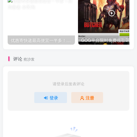
优惠寄快递最高便宜一半多！白鸽惠递
G
评论
抢沙发
请登录后发表评论
登录
注册