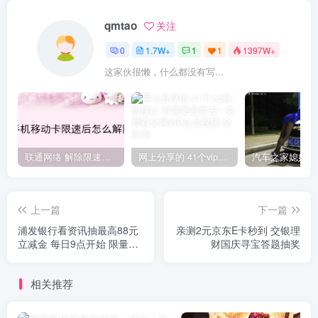
qmtao
关注
0
1.7W+
1
1
1397W+
这家伙很懒，什么都没有写...
联通网络 解除限速方法参考！畅享、畅玩、老白干等及其它地区自测了
网上分享的 41个vip解析接口 有需要的拿去~ 免费看全网VIP会员视频
上一篇
下一篇
浦发银行看资讯抽最高88元
亲测2元京东E卡秒到 交银理
立减金 每日9点开始 限量
财国庆寻宝答题抽奖
3000份
相关推荐