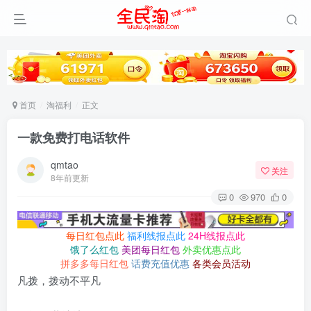
首页
淘福利
正文
一款免费打电话软件
qmtao
关注
8年前更新
0
970
0
每日红包点此
福利线报点此
24H线报点此
饿了么红包
美团每日红包
外卖优惠点此
拼多多每日红包
话费充值优惠
各类会员活动
凡拨，拨动不平凡