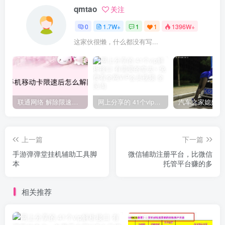
qmtao
关注
0
1.7W+
1
1
1396W+
这家伙很懒，什么都没有写...
联通网络 解除限速方法参考！畅享、畅玩、老白干等及其它地区自测了
网上分享的 41个vip解析接口 有需要的拿去~ 免费看全网VIP会员视频
上一篇
下一篇
手游弹弹堂挂机辅助工具脚
微信辅助注册平台，比微信
本
托管平台赚的多
相关推荐