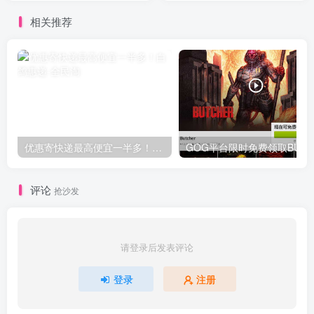
相关推荐
优惠寄快递最高便宜一半多！白鸽惠递
G
评论
抢沙发
请登录后发表评论
登录
注册