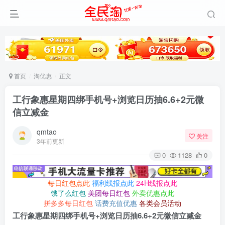
首页
淘优惠
正文
工行象惠星期四绑手机号+浏览日历抽6.6+2元微
信立减金
qmtao
关注
3年前更新
0
1128
0
每日红包点此
福利线报点此
24H线报点此
饿了么红包
美团每日红包
外卖优惠点此
拼多多每日红包
话费充值优惠
各类会员活动
工行象惠星期四绑手机号+浏览日历抽6.6+2元微信立减金