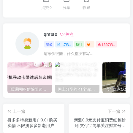
点赞
0
分享
收藏
qmtao
关注
0
1.7W+
1
1
1397W+
这家伙很懒，什么都没有写...
联通网络 解除限速方法参考！畅享、畅玩、老白干等及其它地区自测了
网上分享的 41个vip解析接口 有需要的拿去~ 免费看全网VIP会员视频
上一篇
下一篇
拼多多特卖新用户0.01购买
亲测0.9元支付宝消费红包秒
实物 不限拼多多新老用户
到 支付宝简单关注财富号即
可