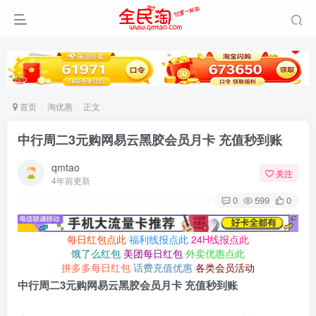
首页
淘优惠
正文
中行周二3元购网易云黑胶会员月卡 充值秒到账
qmtao
关注
4年前更新
0
599
0
每日红包点此
福利线报点此
24H线报点此
饿了么红包
美团每日红包
外卖优惠点此
拼多多每日红包
话费充值优惠
各类会员活动
中行周二3元购网易云黑胶会员月卡 充值秒到账