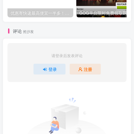
优惠寄快递最高便宜一半多！白鸽惠递
G
评论
抢沙发
请登录后发表评论
登录
注册