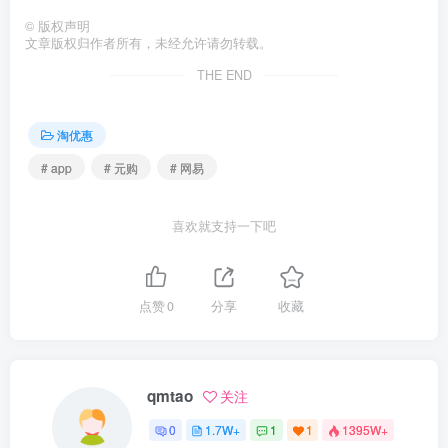
©
版权声明
文章版权归作者所有，未经允许请勿转载。
THE END
淘优惠
# app
# 元购
# 网易
喜欢就支持一下吧
点赞
0
分享
收藏
qmtao
关注
0
1.7W+
1
1
1395W+