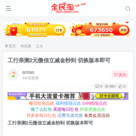
首页
淘优惠
正文
工行亲测2元微信立减金秒到 切换版本即可
qmtao
关注
4年前更新
0
891
0
每日红包点此
福利线报点此
24H线报点此
饿了么红包
美团每日红包
外卖优惠点此
拼多多每日红包
话费充值优惠
各类会员活动
工行亲测2元微信立减金秒到 切换版本即可