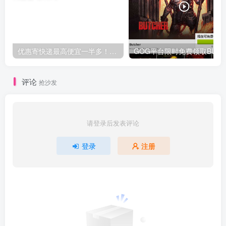
优惠寄快递最高便宜一半多！白鸽惠递
G
评论
抢沙发
请登录后发表评论
登录
注册