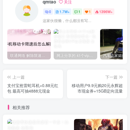
qmtao
关注
0
1.7W+
1
1
1396W+
这家伙很懒，什么都没有写...
联通网络 解除限速方法参考！畅享、畅玩、老白干等及其它地区自测了
网上分享的 41个vip解析接口 有需要的拿去~ 免费看全网VIP会员视频
上一篇
下一篇
支付宝抢雷蛇耳机+0.88元红
移动用户9.9元购20元永辉超
包 最高可抽4888元现金
市现金券+15GB定向流量
相关推荐