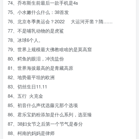
74、乔布斯生前最后一款手机是4s
75、小水嫩什么什么：38首发
76、北京冬季奥运会？2022 大运河开凿？隋……
77、不是哺乳动物的是虎鲨
78、冰球6个人。
79、世界上规模最大佛教啥啥的是莫高窟
80、鳄鱼的眼泪，冲洗盐份
81、世界海拔最高的是青藏高原
82、地势最平坦的欧洲
83、切丝生日11.11
84、五行 火克金
85、初音什么声优选藤元那个选项
86、君乐宝奶粉添加是什么系列，选至臻
87、38妇女节之后第一个节气是春分
88、柯南的妈妈是律师