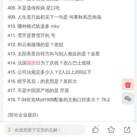
408. 不是遗传疾病 是口吃
409. 人生若只如初见下一句是 何事秋风悲画扇
410. 哪种格式轨道多 mkv
411. 雪芹是曹雪芹的 号
412. 和云南接壤的是？老挝
413. 太阳系里自转方向与别人相反的是？金星
414. 法国
国庆
日为了庆祝？攻占巴士底狱
415. 公司法规定多少人？2人以上200以下
416. 瞠乎其后，的意思是？差距大
417. 不是中国原产地的是 芹菜
418. T-34坦克Mod1939配备的主炮口径多大？ 76.2
(部分企业题目)
维他可可是 美国
1
欢迎您留下宝贵的见解！
唯他可可的投资人：麦当娜