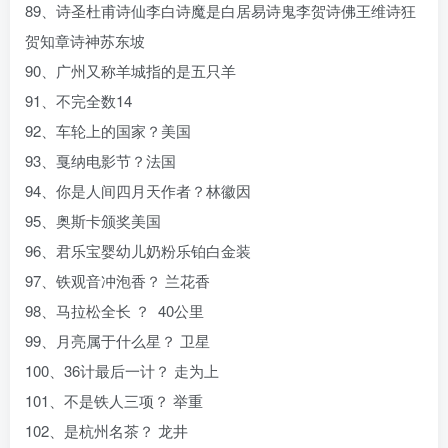
89、诗圣杜甫诗仙李白诗魔是白居易诗鬼李贺诗佛王维诗狂
贺知章诗神苏东坡
90、广州又称羊城指的是五只羊
91、不完全数14
92、车轮上的国家？美国
93、戛纳电影节？法国
94、你是人间四月天作者？林徽因
95、奥斯卡颁奖美国
96、君乐宝婴幼儿奶粉乐铂白金装
97、铁观音冲泡香？ 兰花香
98、马拉松全长 ？ 40公里
99、月亮属于什么星？ 卫星
100、36计最后一计？ 走为上
101、不是铁人三项？ 举重
102、是杭州名茶？ 龙井