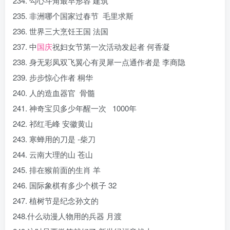
234. 勾心斗角最早形容 建筑
235. 非洲哪个国家过春节 毛里求斯
236. 世界三大烹饪王国 法国
237. 中
国庆
祝妇女节第一次活动发起者 何香凝
238. 身无彩凤双飞翼心有灵犀一点通作者是 李商隐
239. 步步惊心作者 桐华
240. 人的造血器官 骨髓
241. 神奇宝贝多少年醒一次 1000年
242. 祁红毛峰 安徽黄山
243. 寒蝉用的刀是 -柴刀
244. 云南大理的山 苍山
245. 排在猴前面的生肖 羊
246. 国际象棋有多少个棋子 32
247. 植树节是纪念孙文的
248.什么动漫人物用的兵器 月渡