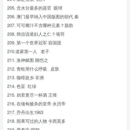
205. 含水分最多的器官 眼球
206. 澳门最早纳入中国版图的朝代 秦
207. 可可椰汁不含哪种元素？脂肪
208. 韩信说谁妇人之仁？项羽
209. 第一个世界冠军 容国团
210.道家第一人 老子
211. 洛神赋图 顾恺之
212. 青蛙用什么呼吸 皮肤
213. 咖啡故乡 非洲
214. 色盲 红绿
215. 劝君更尽一杯酒 王维
216. 在缅甸被杀的皇帝 永历帝
217. 乔丹出生1963
218. 雨果写过的人物 卡西莫多
219. 景泰蓝 明朝