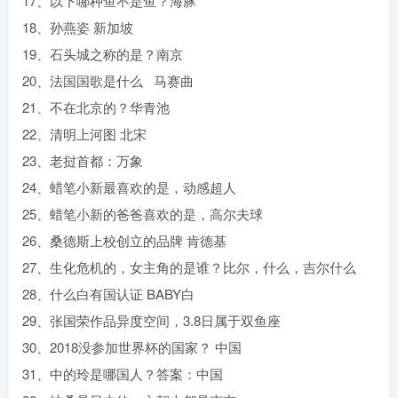
17、以下哪种鱼不是鱼？海豚
18、孙燕姿 新加坡
19、石头城之称的是？南京
20、法国国歌是什么 马赛曲
21、不在北京的？华青池
22、清明上河图 北宋
23、老挝首都：万象
24、蜡笔小新最喜欢的是，动感超人
25、蜡笔小新的爸爸喜欢的是，高尔夫球
26、桑德斯上校创立的品牌 肯德基
27、生化危机的，女主角的是谁？比尔，什么，吉尔什么
28、什么白有国认证 BABY白
29、张国荣作品异度空间，3.8日属于双鱼座
30、2018没参加世界杯的国家？ 中国
31、中的玲是哪国人？答案：中国