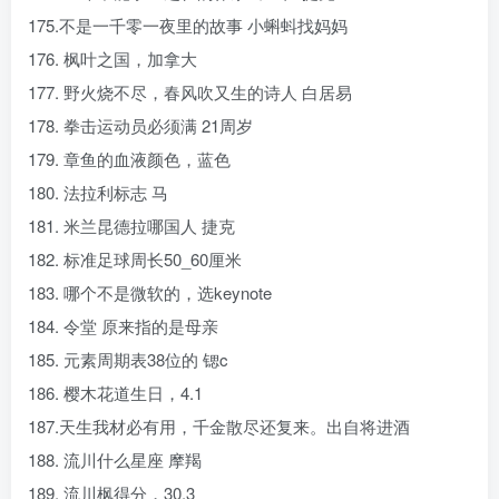
175.不是一千零一夜里的故事 小蝌蚪找妈妈
176. 枫叶之国，加拿大
177. 野火烧不尽，春风吹又生的诗人 白居易
178. 拳击运动员必须满 21周岁
179. 章鱼的血液颜色，蓝色
180. 法拉利标志 马
181. 米兰昆德拉哪国人 捷克
182. 标准足球周长50_60厘米
183. 哪个不是微软的，选keynote
184. 令堂 原来指的是母亲
185. 元素周期表38位的 锶c
186. 樱木花道生日，4.1
187.天生我材必有用，千金散尽还复来。出自将进酒
188. 流川什么星座 摩羯
189. 流川枫得分，30.3