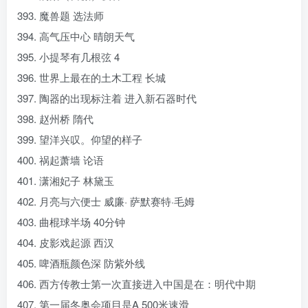
393. 魔兽题 选法师
394. 高气压中心 晴朗天气
395. 小提琴有几根弦 4
396. 世界上最在的土木工程 长城
397. 陶器的出现标注着 进入新石器时代
398. 赵州桥 隋代
399. 望洋兴叹。仰望的样子
400. 祸起萧墙 论语
401. 潇湘妃子 林黛玉
402. 月亮与六便士 威廉· 萨默赛特·毛姆
403. 曲棍球半场 40分钟
404. 皮影戏起源 西汉
405. 啤酒瓶颜色深 防紫外线
406. 西方传教士第一次直接进入中国是在：明代中期
407. 第一届冬奥会项目是A 500米速滑