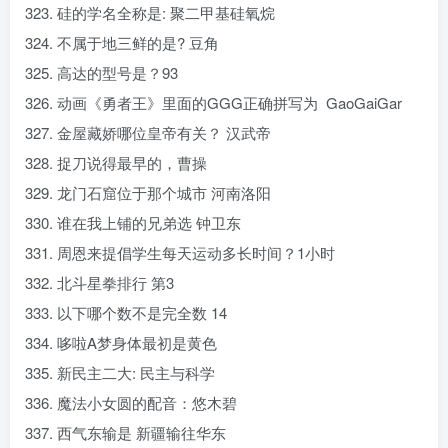
323. 硅的学名全称是: 聚二甲基硅氧烷
324. 不属于地三鲜的是? 豆角
325. 高达的型号是？93
326. 动画《勇者王》里面的GGG正确拼写为 GaoGaiGar
327. 金屋藏娇哪位皇帝有关？ 汉武帝
328. 捉刀说得最早的，曹操
329. 龙门石窟位于那个城市 河南洛阳
330. 谁在我上铺的兄弟选 钟卫东
331. 周恩来提倡学生每天运动多长时间？1小时
332. 北斗星拳排行 第3
333. 以下哪个数不是完全数 14
334. 哆啦A梦身体最初是黄色
335. 新民主二大: 民主与科学
336. 魔法小女圆的配音：悠木碧
337. 西气东输是 新疆输往华东