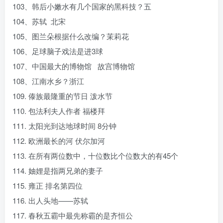
103、韩后小嫩水有几个国家的黑科技？五
104、苏轼 北宋
105、图兰朵根据什么改编？茉莉花
106、足球脑子戏法是进3球
107、中国最大的博物馆 故宫博物馆
108、江南水乡？浙江
109. 傣族最隆重的节日 泼水节
110. 包法利夫人作者 福楼拜
111. 太阳光到达地球时间 8分钟
112. 欧洲最长的河 伏尔加河
113. 在所有两位数中，十位数比个位数大的有45个
114. 妯娌是指两兄弟的妻子
115. 雍正 排名第四位
116. 出人头地——苏轼
117. 春秋五霸中最先称霸的是齐恒公