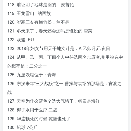
118. 谁证明了地球是圆的 麦哲伦
119. 玉龙雪山 纳西族
120. 岁寒三友有梅竹松，兰不是
121. 冬天来了，春天还会远吗是谁说的 雪莱
122. 欧盟 EU
123. 2018年妇女节用天干地支计是：A 乙卯月,己亥日
124. 从甲、乙、丙、丁四个人中任选两名志愿者,则甲被选中
的概率是：二分之一
125. 九层妖塔位于：青海
126. 东汉未年“三大战役”之一,曹操与袁绍的那场是：官渡之
战
127. 天空为什么蓝色？选大气错了，答案是海洋
128. 椰子水用于医疗:二战
129. 华盛顿死的时候 乾隆也死了
130. 铅球 7公斤