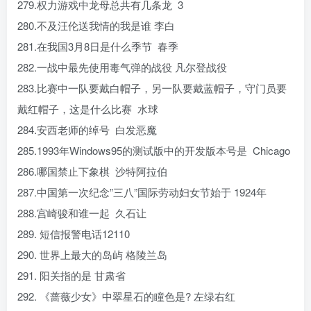
279.权力游戏中龙母总共有几条龙 3
280.不及汪伦送我情的我是谁 李白
281.在我国3月8日是什么季节 春季
282.一战中最先使用毒气弹的战役 凡尔登战役
283.比赛中一队要戴白帽子，另一队要戴蓝帽子，守门员要
戴红帽子，这是什么比赛 水球
284.安西老师的绰号 白发恶魔
285.1993年Windows95的测试版中的开发版本号是 Chicago
286.哪国禁止下象棋 沙特阿拉伯
287.中国第一次纪念”三八”国际劳动妇女节始于 1924年
288.宫崎骏和谁一起 久石让
289. 短信报警电话12110
290. 世界上最大的岛屿 格陵兰岛
291. 阳关指的是 甘肃省
292. 《蔷薇少女》中翠星石的瞳色是? 左绿右红