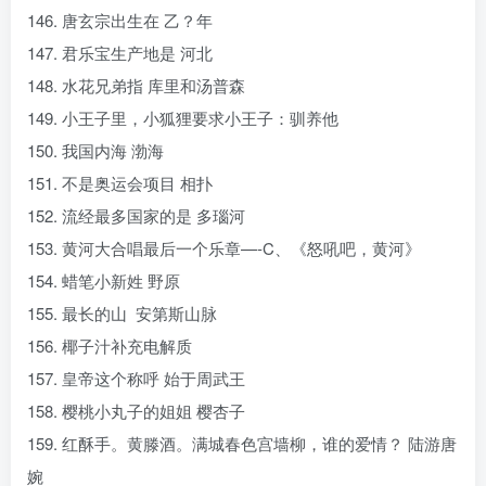
146. 唐玄宗出生在 乙？年
147. 君乐宝生产地是 河北
148. 水花兄弟指 库里和汤普森
149. 小王子里，小狐狸要求小王子：驯养他
150. 我国内海 渤海
151. 不是奥运会项目 相扑
152. 流经最多国家的是 多瑙河
153. 黄河大合唱最后一个乐章—-C、《怒吼吧，黄河》
154. 蜡笔小新姓 野原
155. 最长的山 安第斯山脉
156. 椰子汁补充电解质
157. 皇帝这个称呼 始于周武王
158. 樱桃小丸子的姐姐 樱杏子
159. 红酥手。黄滕酒。满城春色宫墙柳，谁的爱情？ 陆游唐
婉