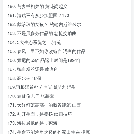
160. 与妻书相关的 黄花岗起义
161. 海贼王有多少加盟国？170
162. 戴珍珠的女孩？ 约翰内斯维米尔
163. 不是贝多芬作品的 悲怆交响曲
164. 3大生态系统之一:河流
165. 春风十里不如你改编自 冯唐的作品
166. 索尼的pS产品退出时间是1994年
167. 鸭血粉丝汤是 南京的
168. 高尔夫 18洞
169.阿根廷首都 布宜诺斯艾利斯是
170. 袁咏仪儿子 张慕童
171. 大红灯笼高高挂的取景建筑 山西
172. 别开生面，是赞扬 绘画技巧
173. 海拔最低的是，死海
174. 生命不能承重之轻的作家出生在 捷克