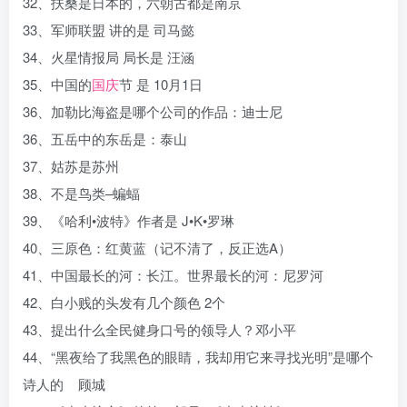
32、扶桑是日本的，六朝古都是南京
33、军师联盟 讲的是 司马懿
34、火星情报局 局长是 汪涵
35、中国的
国庆
节 是 10月1日
36、加勒比海盗是哪个公司的作品：迪士尼
36、五岳中的东岳是：泰山
37、姑苏是苏州
38、不是鸟类–蝙蝠
39、《哈利•波特》作者是 J•K•罗琳
40、三原色：红黄蓝（记不清了，反正选A）
41、中国最长的河：长江。世界最长的河：尼罗河
42、白小贱的头发有几个颜色 2个
43、提出什么全民健身口号的领导人？邓小平
44、“黑夜给了我黑色的眼睛，我却用它来寻找光明”是哪个
诗人的 顾城