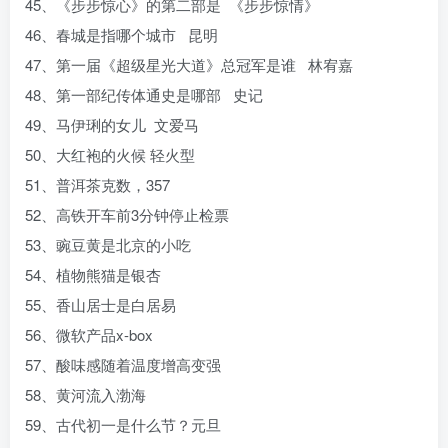
45、《步步惊心》的第二部是 《步步惊情》
46、春城是指哪个城市 昆明
47、第一届《超级星光大道》总冠军是谁 林宥嘉
48、第一部纪传体通史是哪部 史记
49、马伊琍的女儿 文爱马
50、大红袍的火候 轻火型
51、普洱茶克数，357
52、高铁开车前3分钟停止检票
53、豌豆黄是北京的小吃
54、植物熊猫是银杏
55、香山居士是白居易
56、微软产品x-box
57、酸味感随着温度增高变强
58、黄河流入渤海
59、古代初一是什么节？元旦