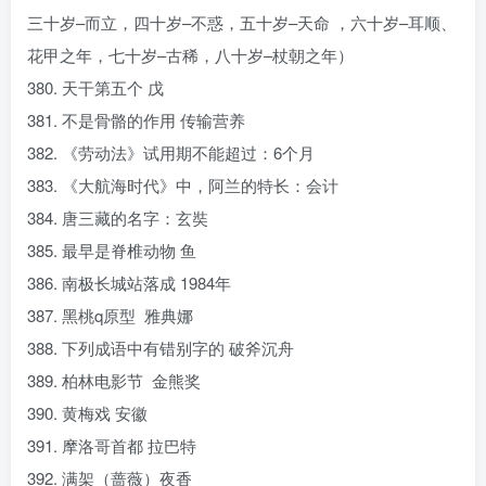
三十岁–而立，四十岁–不惑，五十岁–天命 ，六十岁–耳顺、
花甲之年，七十岁–古稀，八十岁–杖朝之年）
380. 天干第五个 戊
381. 不是骨骼的作用 传输营养
382. 《劳动法》
试用
期不能超过：6个月
383. 《大航海时代》中，阿兰的特长：会计
384. 唐三藏的名字：玄奘
385. 最早是脊椎动物 鱼
386. 南极长城站落成 1984年
387. 黑桃q原型 雅典娜
388. 下列成语中有错别字的 破斧沉舟
389. 柏林电影节 金熊奖
390. 黄梅戏 安徽
391. 摩洛哥首都 拉巴特
392. 满架（蔷薇）夜香