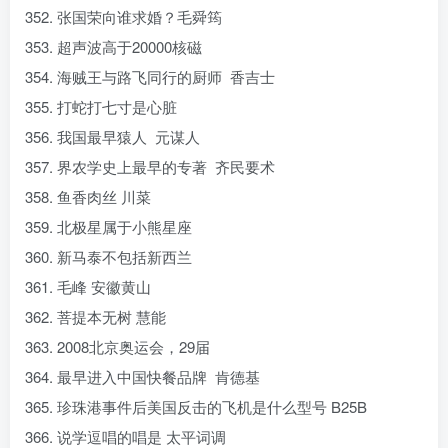
352. 张国荣向谁求婚？毛舜筠
353. 超声波高于20000核磁
354. 海贼王与路飞同行的厨师 香吉士
355. 打蛇打七寸是心脏
356. 我国最早猿人 元谋人
357. 界农学史上最早的专著 齐民要术
358. 鱼香肉丝 川菜
359. 北极星属于小熊星座
360. 新马泰不包括新西兰
361. 毛峰 安徽黄山
362. 菩提本无树 慧能
363. 2008北京奥运会，29届
364. 最早进入中国快餐品牌 肯德基
365. 珍珠港事件后美国反击的飞机是什么型号 B25B
366. 说学逗唱的唱是 太平词调