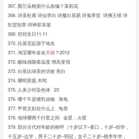
367. 图兰朵根据什么改编？茉莉花
368. 诗圣杜甫 诗仙李白 诗魔白居易 诗鬼李贺 诗佛王维 诗
狂贺知章 诗神苏东坡
369. 切丝生日11.11
370. 比基尼起源于地名
371. 淘宝哪年改名
天猫
？2012
372. 酸味感随着温度 增高变强
373. 白茶比绿茶的功效 美白
374. 哪咤那题 木咤
375. 人多少对染色体 23
376. 哪个不是哺乳动物 海龟
377. 甲骨文刻在什么上 龟骨
378. 地球哪两个行星之间 金星，火星
379. 部分古代对年龄的称呼（十岁以下–黄口，十岁–幼学，
十五岁–志学，男子二十岁–弱冠，女子二十岁–桃李年华，