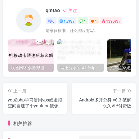
qmtao
关注
0
1.7W+
1
1
1396W+
这家伙很懒，什么都没有写...
联通网络 解除限速方法参考！畅享、畅玩、老白干等及其它地区自测了
网上分享的 41个vip解析接口 有需要的拿去~ 免费看全网VIP会员视频
上一篇
下一篇
you2php学习使用vps或虚拟
Android多开分身 v6.3 破解
空间自建了个youtube镜像网
永久VIP付费版
站
相关推荐