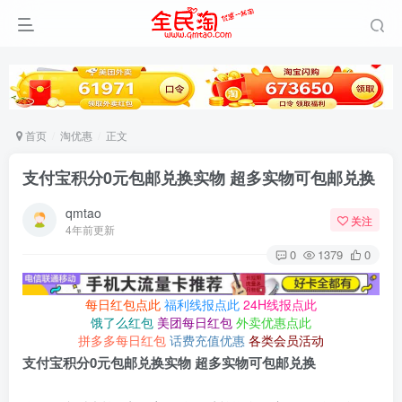
首页
淘优惠
正文
支付宝积分0元包邮兑换实物 超多实物可包邮兑换
qmtao
关注
4年前更新
0
1379
0
每日红包点此
福利线报点此
24H线报点此
饿了么红包
美团每日红包
外卖优惠点此
拼多多每日红包
话费充值优惠
各类会员活动
支付宝积分0元包邮兑换实物 超多实物可包邮兑换