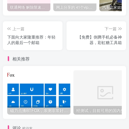
联通网络 解除限速方法参考！畅享、畅玩、老白干等及其它地区自测了
网上分享的 41个vip解析接口 有需要的拿去~ 免费看全网VIP会员视频
上一篇
下一篇
下面向大家隆重推荐：年轻
【免费】倒腾手机必备神
人的最后一个邮箱
器，彩虹糖工具箱
相关推荐
磁力点播BTFOX，亲测非常好用，公测免费中
经测
评论
抢沙发