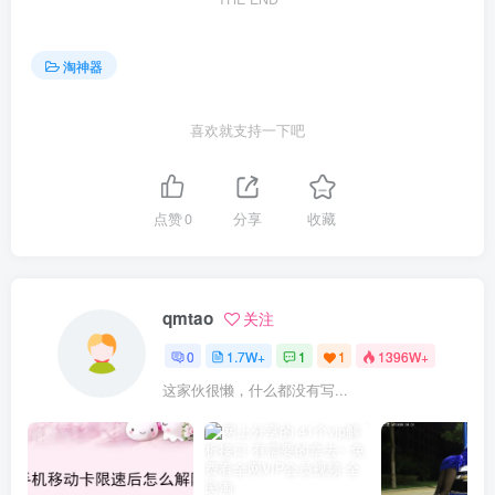
淘神器
喜欢就支持一下吧
点赞
0
分享
收藏
qmtao
关注
0
1.7W+
1
1
1396W+
这家伙很懒，什么都没有写...