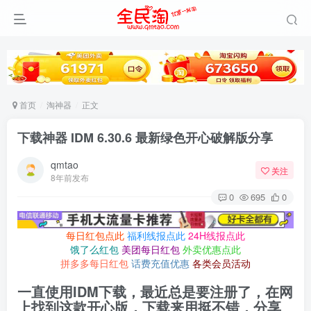
首页
淘神器
正文
下载神器 IDM 6.30.6 最新绿色开心破解版分享
qmtao
关注
8年前发布
0
695
0
每日红包点此
福利线报点此
24H线报点此
饿了么红包
美团每日红包
外卖优惠点此
拼多多每日红包
话费充值优惠
各类会员活动
一直使用IDM下载，最近总是要注册了，在网
上找到这款开心版，下载来用挺不错，分享