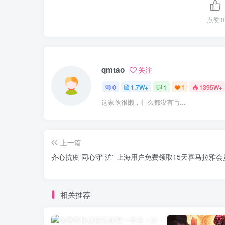
点赞
0
qmtao
关注
0
1.7W+
1
1
1395W+
这家伙很懒，什么都没有写...
上一篇
齐心抗疫 同心守“沪” 上海用户免费领取15天喜马拉雅会
相关推荐