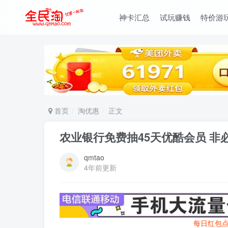
神卡汇总
试玩赚钱
特价游
首页
淘优惠
正文
农业银行免费抽45天优酷会员 非
qmtao
4年前更新
每日红包