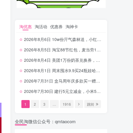
淘优惠
淘活动
优惠券
淘神卡
2026年8月6日 10w份亓气森林送，小红书12元无门槛，中行电费30-10，0元柠檬水+0撸汉堡等
2026年8月5日 淘宝88节红包，麦当劳150万份柠檬水，三万份瑞幸免单，霸王9万份0.01券等
2026年8月4日 美团1万份奶茶兑换券，农行5E卡，中行支付超给利，美团领18个冰激凌，小米每天领2-6元等等
2026年8月1日 周末囤水9.9买24瓶娃哈哈，建行100元京东券，移动5元话费，麦当劳甜筒，交行立减金等
2026年7月31日 盒马周年庆多款买一赠一，饿了么拆红包，建行30立减金，农行领10元刷卡金等
2026年7月30日 建行5元立减金，小米5元，抢2500份爷爷不泡茶，闪购20-20，3元吃瑞幸咖啡等
1
2
3
…
1916
跳转
全民淘微信公众号：qmtaocom