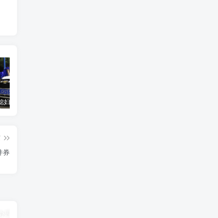
汽车之家媳妇当车模，四年大汇总，500多张媳妇图
优惠寄快递最高便宜一半多！白鸽惠递
GOG平台限时免费领取BUTCHER（屠夫）
篇
件券