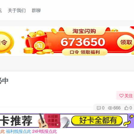
玩
关于我们
群聊
必中
关注
0
666
0
点此
福利线报点此
24H线报点此