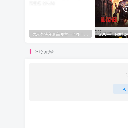
优惠寄快递最高便宜一半多！白鸽惠递
评论
抢沙发