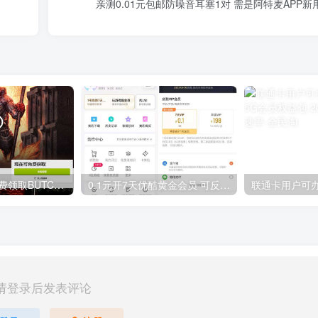
亲测0.01元包邮防噪音耳塞1对 需是阿特麦APP新
GOG平台限时免费领取BUTCHER（屠夫）
0.1元开7天优酷黄金会员 可反复开通需要关闭自动续费
请登录后发表评论