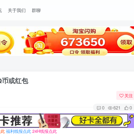
玩
关于我们
群聊
Q币或红包
关注
0
621
0
点此
福利线报点此
24H线报点此