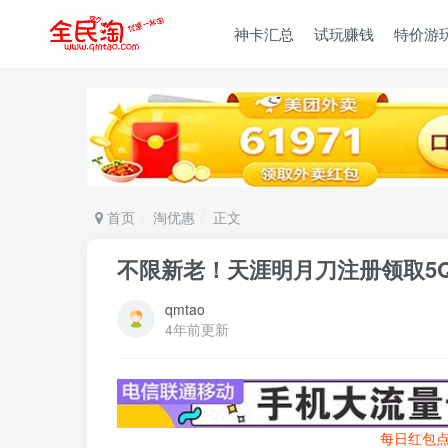
神卡汇总
试玩赚钱
特价游
首页
淘优惠
正文
不限新老！天涯明月刀注册领取5
qmtao
4年前更新
每日红包