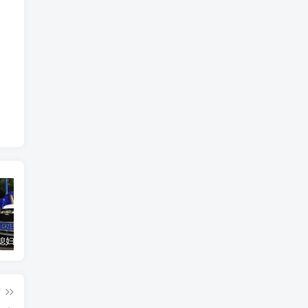
汽车之家媳妇当车模，四年大汇总，500多张媳妇图
优惠寄快递最高便宜一半多！白鸽惠递
GOG平台限时免费领取BUTCHER（屠夫）
篇