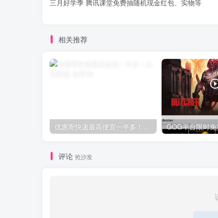
三月好学季 腾讯课堂免费抽随机现金红包、实物等
相关推荐
优惠寄快递最高便宜一半多！白鸽惠递
评论
抢沙发