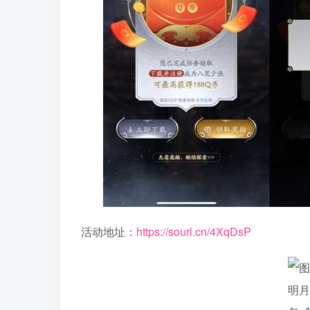
活动地址：
https://sourl.cn/4XqDsP