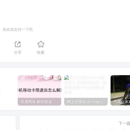
喜欢就支持一下吧
分享
收藏
联通网络 解除限速方法参考！畅享、畅玩、老白干等及其它地区自测了
网上分享的 41个vip解析接口 有需要的拿去~ 免费看全网VIP会员视频
下一