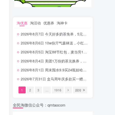
淘优惠
淘活动
优惠券
淘神卡
2026年8月7日 今天好多奶茶免单，5元农行省钱卡，京东抢0.01沪上，邮储5.88元等
2026年8月6日 10w份亓气森林送，小红书12元无门槛，中行电费30-10，0元柠檬水+0撸汉堡等
2026年8月5日 淘宝88节红包，麦当劳150万份柠檬水，三万份瑞幸免单，霸王9万份0.01券等
2026年8月4日 美团1万份奶茶兑换券，农行5E卡，中行支付超给利，美团领18个冰激凌，小米每天领2-6元等等
2026年8月1日 周末囤水9.9买24瓶娃哈哈，建行100元京东券，移动5元话费，麦当劳甜筒，交行立减金等
2026年7月31日 盒马周年庆多款买一赠一，饿了么拆红包，建行30立减金，农行领10元刷卡金等
1
2
3
…
1916
跳转
全民淘微信公众号：qmtaocom