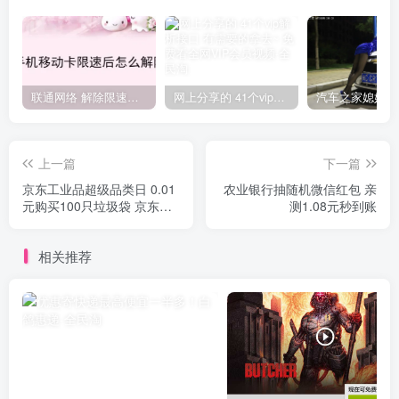
联通网络 解除限速方法参考！畅享、畅玩、老白干等及其它地区自测了
网上分享的 41个vip解析接口 有需要的拿去~ 免费看全网VIP会员视频
上一篇
下一篇
京东工业品超级品类日 0.01
农业银行抽随机微信红包 亲
元购买100只垃圾袋 京东整
测1.08元秒到账
点抢购
相关推荐