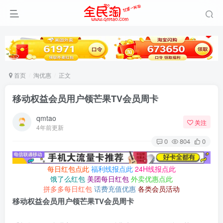
首页
淘优惠
正文
移动权益会员用户领芒果TV会员周卡
qmtao
关注
4年前更新
0
804
0
每日红包点此
福利线报点此
24H线报点此
饿了么红包
美团每日红包
外卖优惠点此
拼多多每日红包
话费充值优惠
各类会员活动
移动权益会员用户领芒果TV会员周卡