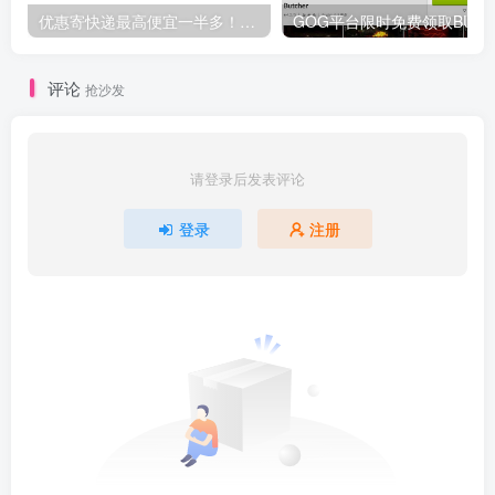
优惠寄快递最高便宜一半多！白鸽惠递
G
评论
抢沙发
请登录后发表评论
登录
注册