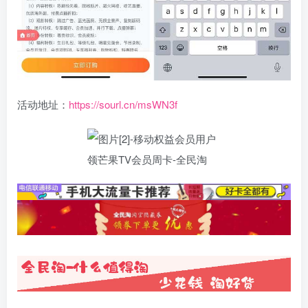
活动地址：
https://sourl.cn/msWN3f