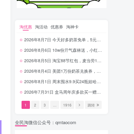
淘优惠
淘活动
优惠券
淘神卡
2026年8月7日 今天好多奶茶免单，5元农行省钱卡，京东抢0.01沪上，邮储5.88元等
2026年8月6日 10w份亓气森林送，小红书12元无门槛，中行电费30-10，0元柠檬水+0撸汉堡等
2026年8月5日 淘宝88节红包，麦当劳150万份柠檬水，三万份瑞幸免单，霸王9万份0.01券等
2026年8月4日 美团1万份奶茶兑换券，农行5E卡，中行支付超给利，美团领18个冰激凌，小米每天领2-6元等等
2026年8月1日 周末囤水9.9买24瓶娃哈哈，建行100元京东券，移动5元话费，麦当劳甜筒，交行立减金等
2026年7月31日 盒马周年庆多款买一赠一，饿了么拆红包，建行30立减金，农行领10元刷卡金等
1
2
3
…
1916
跳转
全民淘微信公众号：qmtaocom