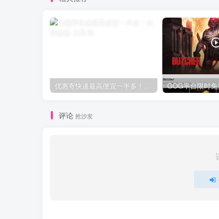
优惠寄快递最高便宜一半多！白鸽惠递
评论
抢沙发