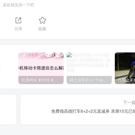
喜欢就支持一下吧
分享
收藏
联通网络 解除限速方法参考！畅享、畅玩、老白干等及其它地区自测了
网上分享的 41个vip解析接口 有需要的拿去~ 免费看全网VIP会员视频
下一
免费领高德打车6+2+2元直减券 亲测10元已