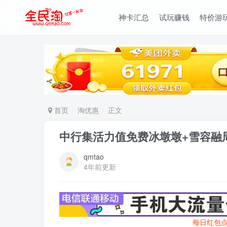
神卡汇总
试玩赚钱
特价游
首页
淘优惠
正文
中行集活力值免费冰墩墩+雪容融
qmtao
4年前更新
每日红包