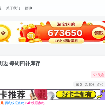
玩
关于我们
群聊
周边 每周四补库存
关注
0
603
0
点此
福利线报点此
24H线报点此