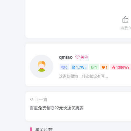
点赞
0
qmtao
关注
0
1.7W+
1
1
1396W+
这家伙很懒，什么都没有写...
上一篇
百度免费领取22元快递优惠券
相关推荐