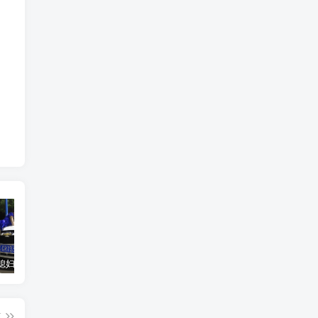
汽车之家媳妇当车模，四年大汇总，500多张媳妇图
优惠寄快递最高便宜一半多！白鸽惠递
GOG平台限时免费领取BUTCHER（屠夫）
篇