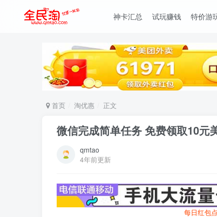
神卡汇总
试玩赚钱
特价游
首页
淘优惠
正文
微信完成简单任务 免费领取10元
qmtao
4年前更新
每日红包