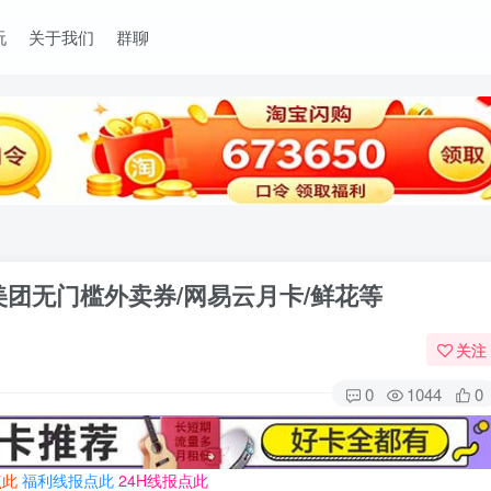
玩
关于我们
群聊
美团无门槛外卖券/网易云月卡/鲜花等
关注
0
1044
0
点此
福利线报点此
24H线报点此