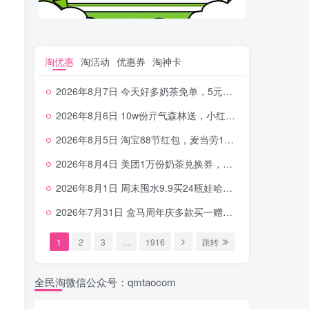
淘优惠
淘活动
优惠券
淘神卡
2026年8月7日 今天好多奶茶免单，5元农行省钱卡，京东抢0.01沪上，邮储5.88元等
2026年8月6日 10w份亓气森林送，小红书12元无门槛，中行电费30-10，0元柠檬水+0撸汉堡等
2026年8月5日 淘宝88节红包，麦当劳150万份柠檬水，三万份瑞幸免单，霸王9万份0.01券等
2026年8月4日 美团1万份奶茶兑换券，农行5E卡，中行支付超给利，美团领18个冰激凌，小米每天领2-6元等等
2026年8月1日 周末囤水9.9买24瓶娃哈哈，建行100元京东券，移动5元话费，麦当劳甜筒，交行立减金等
2026年7月31日 盒马周年庆多款买一赠一，饿了么拆红包，建行30立减金，农行领10元刷卡金等
1
2
3
…
1916
跳转
全民淘微信公众号：qmtaocom