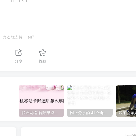
THE END
喜欢就支持一下吧
分享
收藏
联通网络 解除限速方法参考！畅享、畅玩、老白干等及其它地区自测了
网上分享的 41个vip解析接口 有需要的拿去~ 免费看全网VIP会员视频
下一