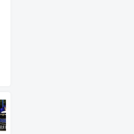
汽车之家媳妇当车模，四年大汇总，500多张媳妇图
优惠寄快递最高便宜一半多！白鸽惠递
GOG平台限时免费领取BUTCHER（屠夫）