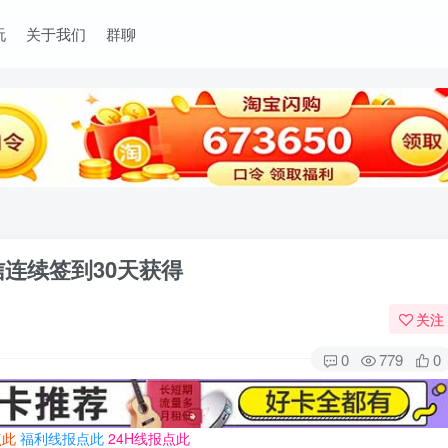
玩
关于我们
群聊
连续签到30天获得
关注
0
779
0
点此
福利线报点此
24H线报点此