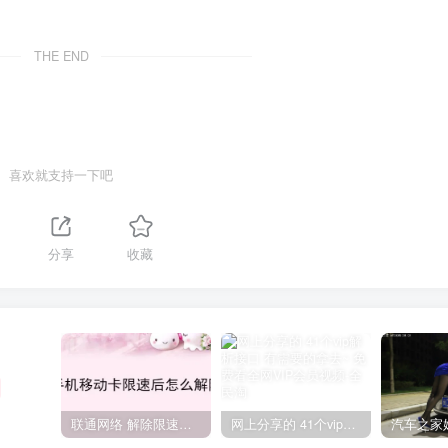
THE END
喜欢就支持一下吧
分享
收藏
联通网络 解除限速方法参考！畅享、畅玩、老白干等及其它地区自测了
网上分享的 41个vip解析接口 有需要的拿去~ 免费看全网VIP会员视频