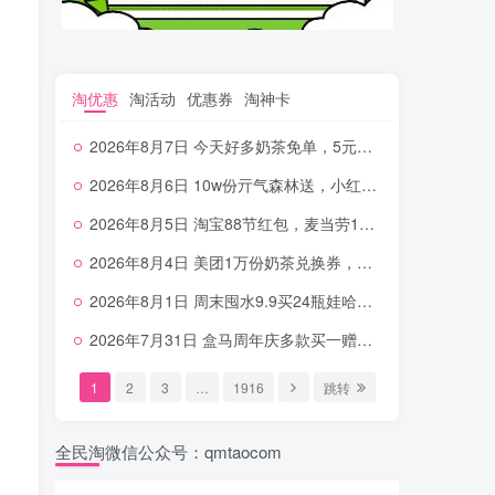
淘优惠
淘活动
优惠券
淘神卡
2026年8月7日 今天好多奶茶免单，5元农行省钱卡，京东抢0.01沪上，邮储5.88元等
2026年8月6日 10w份亓气森林送，小红书12元无门槛，中行电费30-10，0元柠檬水+0撸汉堡等
2026年8月5日 淘宝88节红包，麦当劳150万份柠檬水，三万份瑞幸免单，霸王9万份0.01券等
2026年8月4日 美团1万份奶茶兑换券，农行5E卡，中行支付超给利，美团领18个冰激凌，小米每天领2-6元等等
2026年8月1日 周末囤水9.9买24瓶娃哈哈，建行100元京东券，移动5元话费，麦当劳甜筒，交行立减金等
2026年7月31日 盒马周年庆多款买一赠一，饿了么拆红包，建行30立减金，农行领10元刷卡金等
1
2
3
…
1916
跳转
全民淘微信公众号：qmtaocom