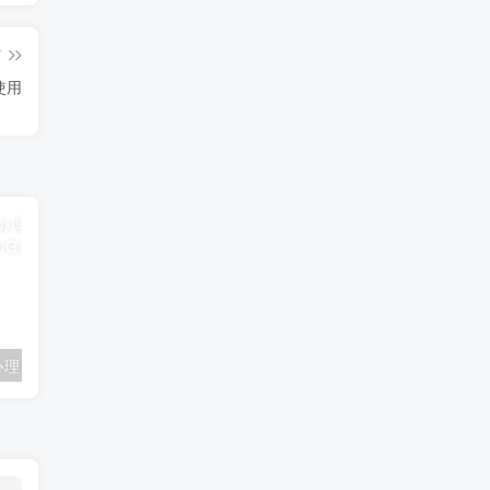
篇
使用
联通卡用户可办理 5G优享9.9元5G会员权益包 20G流量和 享受 5G速率
广东移动 免费领取10G七天流量+免费一年黄金会员（每月5折视听会员、1G流量等）