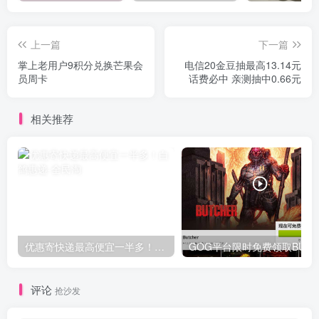
上一篇
下一篇
掌上老用户9积分兑换芒果会
电信20金豆抽最高13.14元
员周卡
话费必中 亲测抽中0.66元
相关推荐
优惠寄快递最高便宜一半多！白鸽惠递
G
评论
抢沙发