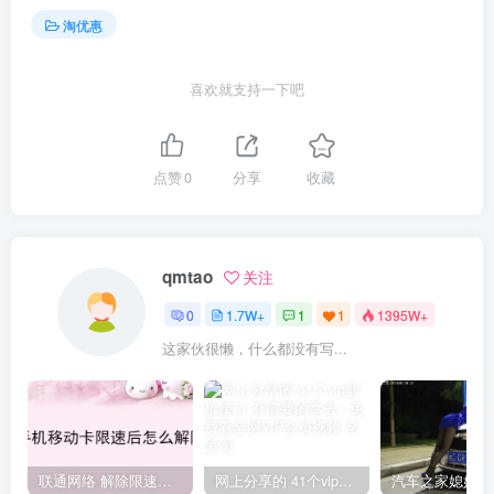
淘优惠
喜欢就支持一下吧
点赞
0
分享
收藏
qmtao
关注
0
1.7W+
1
1
1395W+
这家伙很懒，什么都没有写...
联通网络 解除限速方法参考！畅享、畅玩、老白干等及其它地区自测了
网上分享的 41个vip解析接口 有需要的拿去~ 免费看全网VIP会员视频