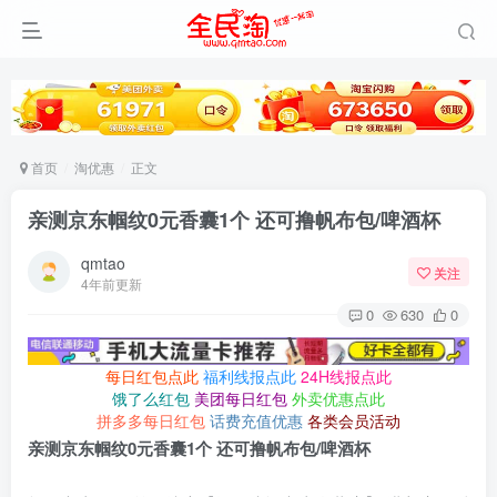
首页
淘优惠
正文
亲测京东帼纹0元香囊1个 还可撸帆布包/啤酒杯
qmtao
关注
4年前更新
0
630
0
每日红包点此
福利线报点此
24H线报点此
饿了么红包
美团每日红包
外卖优惠点此
拼多多每日红包
话费充值优惠
各类会员活动
亲测京东帼纹0元香囊1个 还可撸帆布包/啤酒杯