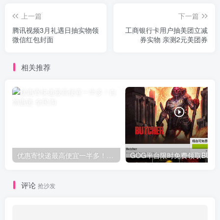
上一篇
下一篇
腾讯视频3月礼遇日抽实物领
工商银行卡用户抽美团立减
微信红包封面
券实物 亲测2元美团券
相关推荐
优惠寄快递最高便宜一半多！白鸽惠递
G
评论
抢沙发