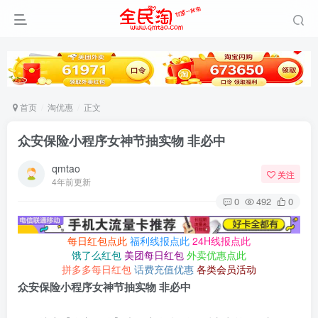
首页
淘优惠
正文
众安保险小程序女神节抽实物 非必中
qmtao
关注
4年前更新
0
492
0
每日红包点此
福利线报点此
24H线报点此
饿了么红包
美团每日红包
外卖优惠点此
拼多多每日红包
话费充值优惠
各类会员活动
众安保险小程序女神节抽实物 非必中