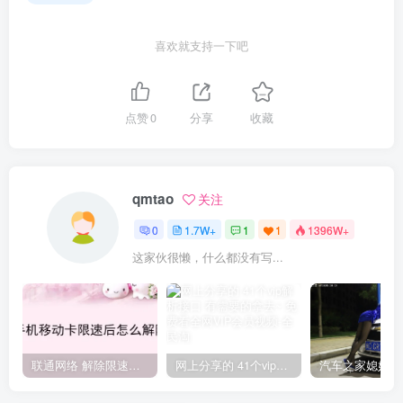
喜欢就支持一下吧
点赞
0
分享
收藏
qmtao
关注
0
1.7W+
1
1
1396W+
这家伙很懒，什么都没有写...
联通网络 解除限速方法参考！畅享、畅玩、老白干等及其它地区自测了
网上分享的 41个vip解析接口 有需要的拿去~ 免费看全网VIP会员视频