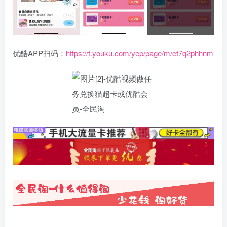
优酷APP扫码：
https://t.youku.com/yep/page/m/ct7q2phhnm