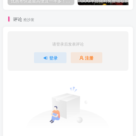
优惠寄快递最高便宜一半多！白鸽惠递
G
评论
抢沙发
请登录后发表评论
登录
注册