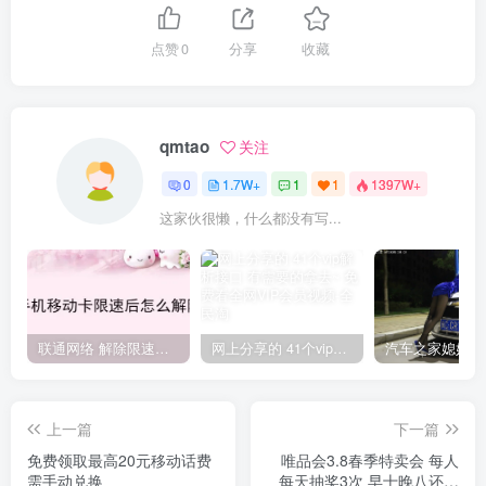
点赞
0
分享
收藏
qmtao
关注
0
1.7W+
1
1
1397W+
这家伙很懒，什么都没有写...
联通网络 解除限速方法参考！畅享、畅玩、老白干等及其它地区自测了
网上分享的 41个vip解析接口 有需要的拿去~ 免费看全网VIP会员视频
上一篇
下一篇
免费领取最高20元移动话费
唯品会3.8春季特卖会 每人
需手动兑换
每天抽奖3次 早十晚八还有