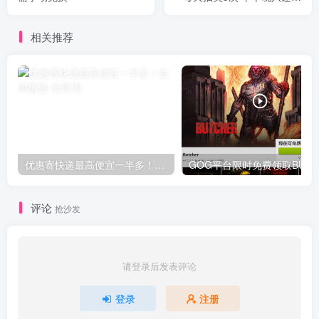
限时加码
相关推荐
优惠寄快递最高便宜一半多！白鸽惠递
G
评论
抢沙发
请登录后发表评论
登录
注册