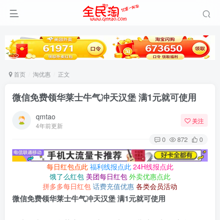
首页
淘优惠
正文
微信免费领华莱士牛气冲天汉堡 满1元就可使用
qmtao
关注
4年前更新
0
872
0
每日红包点此
福利线报点此
24H线报点此
饿了么红包
美团每日红包
外卖优惠点此
拼多多每日红包
话费充值优惠
各类会员活动
微信免费领华莱士牛气冲天汉堡 满1元就可使用