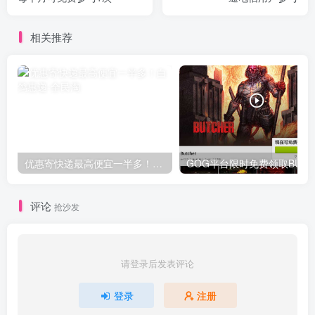
相关推荐
优惠寄快递最高便宜一半多！白鸽惠递
G
评论
抢沙发
请登录后发表评论
登录
注册