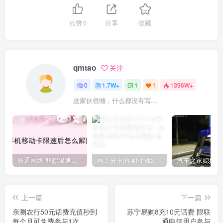
点赞
0
分享
收藏
qmtao
关注
0
1.7W+
1
1
1396W+
这家伙很懒，什么都没有写...
联通网络 解除限速方法参考！畅享、畅玩、老白干等及其它地区自测了
网上分享的 41个vip解析接口 有需要的拿去~ 免费看全网VIP会员视频
上一篇
下一篇
亲测农行50元话费充值秒到
苏宁易购8充10元话费 限联
每个月可免费参与1次
通电信用户参与