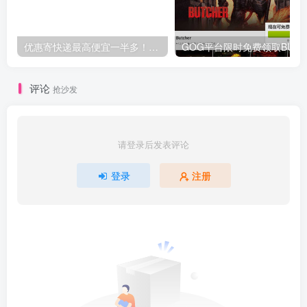
优惠寄快递最高便宜一半多！白鸽惠递
G
评论
抢沙发
请登录后发表评论
登录
注册