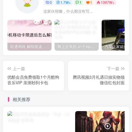
0
1.7W+
1
1
1397W+
这家伙很懒，什么都没有写...
联通网络 解除限速方法参考！畅享、畅玩、老白干等及其它地区自测了
网上分享的 41个vip解析接口 有需要的拿去~ 免费看全网VIP会员视频
上一篇
下一篇
优酷会员免费领取1个月酷狗
腾讯视频3月礼遇日抽实物领
音乐VIP 亲测秒到卡包
微信红包封面
相关推荐