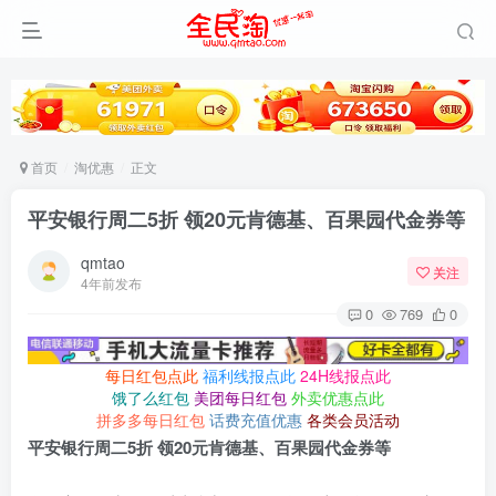
首页
淘优惠
正文
平安银行周二5折 领20元肯德基、百果园代金券等
qmtao
关注
4年前发布
0
769
0
每日红包点此
福利线报点此
24H线报点此
饿了么红包
美团每日红包
外卖优惠点此
拼多多每日红包
话费充值优惠
各类会员活动
平安银行周二5折 领20元肯德基、百果园代金券等