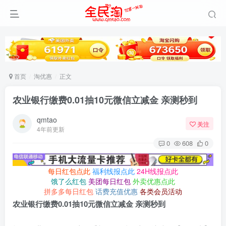
首页
淘优惠
正文
农业银行缴费0.01抽10元微信立减金 亲测秒到
qmtao
关注
4年前更新
0
608
0
每日红包点此
福利线报点此
24H线报点此
饿了么红包
美团每日红包
外卖优惠点此
拼多多每日红包
话费充值优惠
各类会员活动
农业银行缴费0.01抽10元微信立减金 亲测秒到