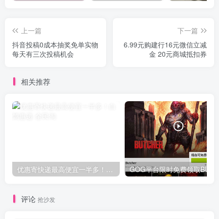
上一篇
下一篇
抖音投稿0成本抽奖免单实物
6.99元购建行16元微信立减
每天有三次投稿机会
金 20元商城抵扣券
相关推荐
优惠寄快递最高便宜一半多！白鸽惠递
G
评论
抢沙发