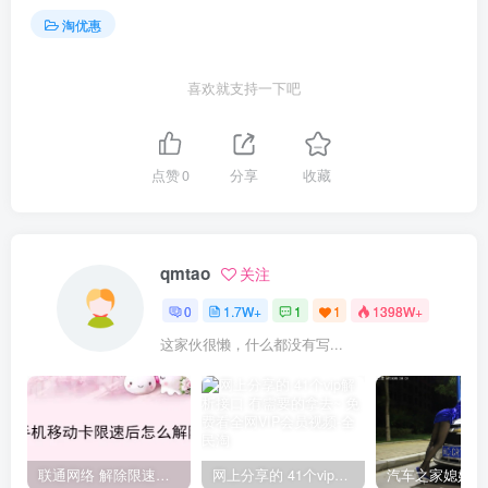
淘优惠
喜欢就支持一下吧
点赞
0
分享
收藏
qmtao
关注
0
1.7W+
1
1
1398W+
这家伙很懒，什么都没有写...
联通网络 解除限速方法参考！畅享、畅玩、老白干等及其它地区自测了
网上分享的 41个vip解析接口 有需要的拿去~ 免费看全网VIP会员视频