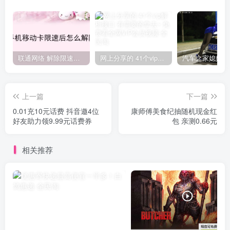
联通网络 解除限速方法参考！畅享、畅玩、老白干等及其它地区自测了
网上分享的 41个vip解析接口 有需要的拿去~ 免费看全网VIP会员视频
上一篇
下一篇
0.01充10元话费 抖音邀4位
康师傅美食纪抽随机现金红
好友助力领9.99元话费券
包 亲测0.66元
相关推荐