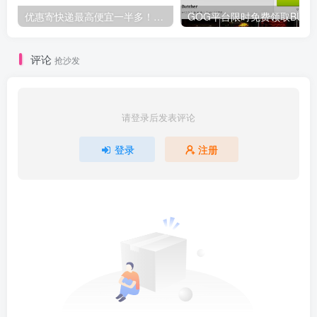
优惠寄快递最高便宜一半多！白鸽惠递
G
评论
抢沙发
请登录后发表评论
登录
注册