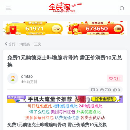
首页
淘优惠
正文
免费1元购德克士咔啦脆啃骨鸡 需正价消费10元兑
换
qmtao
关注
4年前更新
0
733
0
每日红包点此
福利线报点此
24H线报点此
饿了么红包
美团每日红包
外卖优惠点此
拼多多每日红包
话费充值优惠
各类会员活动
免费1元购德克士咔啦脆啃骨鸡 需正价消费10元兑换