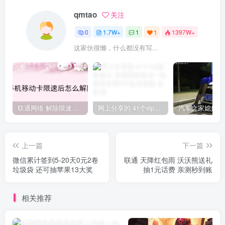
qmtao
关注
0
1.7W+
1
1
1397W+
这家伙很懒，什么都没有写...
联通网络 解除限速方法参考！畅享、畅玩、老白干等及其它地区自测了
网上分享的 41个vip解析接口 有需要的拿去~ 免费看全网VIP会员视频
上一篇
下一篇
微信累计签到5-20天0元2卷
联通 天降红包雨 沃沃熊送礼
垃圾袋 还可抽苹果13大奖
抽1元话费 亲测秒到账
相关推荐