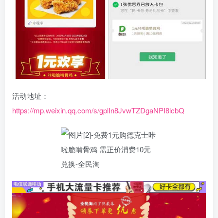
活动地址：
https://mp.weixin.qq.com/s/gplIn8JvwTZDgaNPI8lcbQ