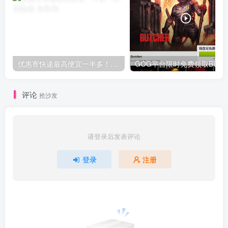
优惠寄快递最高便宜一半多！白鸽惠递
G
评论
抢沙发
请登录后发表评论
登录
注册