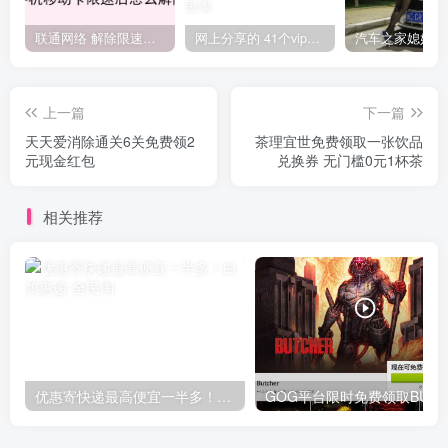
联通网络 解除限速方法参考！畅享、畅玩、老白干等及其它地区自测了
网上分享的 41个vip解析接口 有需要的拿去~ 免费看全网VIP会员视频
上一篇
下一篇
天天爱消除通关6关免费领2
茶理宜世免费领取一张饮品
元现金红包
兑换券 无门槛0元1杯茶
相关推荐
优惠寄快递最高便宜一半多！白鸽惠递
G