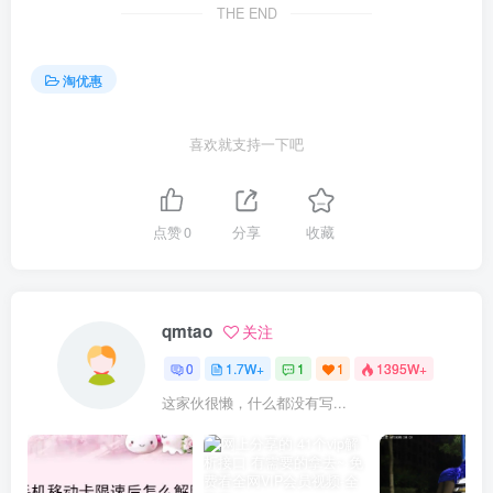
THE END
淘优惠
喜欢就支持一下吧
点赞
0
分享
收藏
qmtao
关注
0
1.7W+
1
1
1395W+
这家伙很懒，什么都没有写...