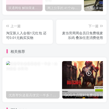
联通网络 解除限速方法参考！畅享、畅玩、老白干等及其它地区自测了
网上分享的 41个vip解析接口 有需要的拿去~ 免费看全网VIP会员视频
上一篇
下一篇
淘宝新人入会领1元红包 还
麦当劳周周会员日免费领麦
可0.01元购买实物
乐鸡 叠加任意消费使用
相关推荐
优惠寄快递最高便宜一半多！白鸽惠递
G