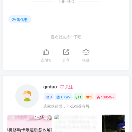
THE END
淘优惠
喜欢就支持一下吧
点赞
0
分享
收藏
qmtao
关注
0
1.7W+
1
1
1395W+
这家伙很懒，什么都没有写...