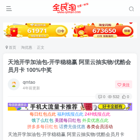
首页
淘优惠
正文
天池开学加油包-开学稳稳赢 阿里云抽实物/优酷会
员月卡 100%中奖
qmtao
关注
4年前更新
0
532
0
每日红包点此
福利线报点此
24H线报点此
饿了么红包
美团每日红包
外卖优惠点此
拼多多每日红包
话费充值优惠
各类会员活动
天池开学加油包-开学稳稳赢 阿里云抽实物/优酷会员月卡