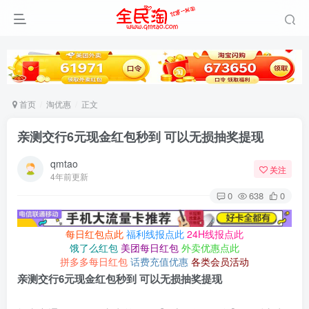
首页
淘优惠
正文
亲测交行6元现金红包秒到 可以无损抽奖提现
qmtao
关注
4年前更新
0
638
0
每日红包点此
福利线报点此
24H线报点此
饿了么红包
美团每日红包
外卖优惠点此
拼多多每日红包
话费充值优惠
各类会员活动
亲测交行6元现金红包秒到 可以无损抽奖提现