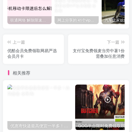
联通网络 解除限速方法参考！畅享、畅玩、老白干等及其它地区自测了
网上分享的 41个vip解析接口 有需要的拿去~ 免费看全网VIP会员视频
上一篇
下一篇
优酷会员免费领取网易严选
支付宝免费领麦当劳中薯1份
会员月卡
需叠加任意消费
相关推荐
优惠寄快递最高便宜一半多！白鸽惠递
G