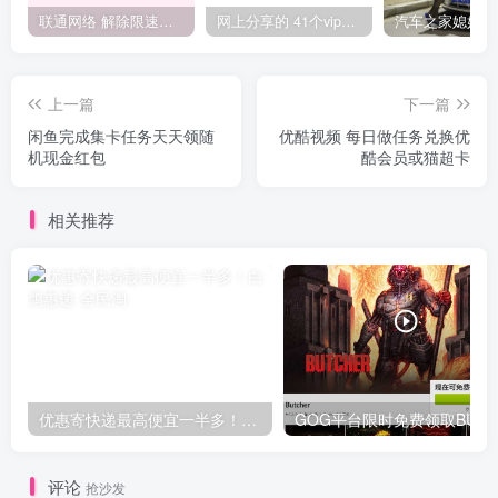
联通网络 解除限速方法参考！畅享、畅玩、老白干等及其它地区自测了
网上分享的 41个vip解析接口 有需要的拿去~ 免费看全网VIP会员视频
上一篇
下一篇
闲鱼完成集卡任务天天领随
优酷视频 每日做任务兑换优
机现金红包
酷会员或猫超卡
相关推荐
优惠寄快递最高便宜一半多！白鸽惠递
G
评论
抢沙发