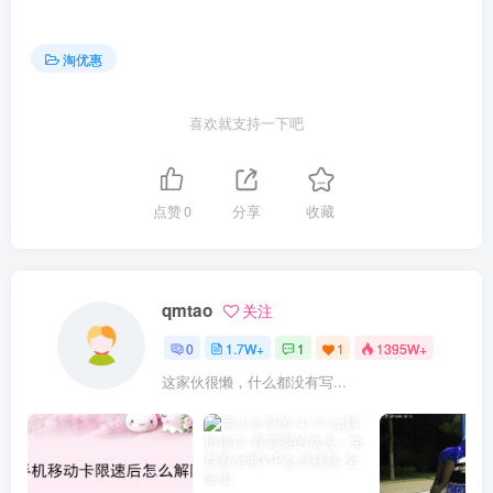
淘优惠
喜欢就支持一下吧
点赞
0
分享
收藏
qmtao
关注
0
1.7W+
1
1
1395W+
这家伙很懒，什么都没有写...