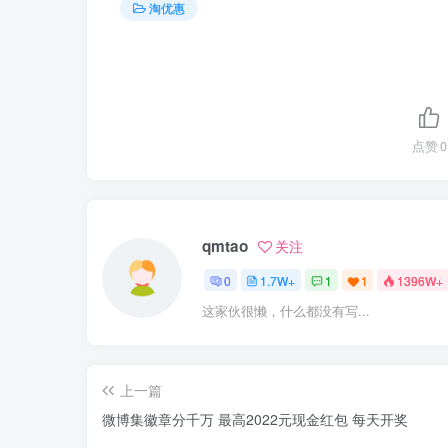
淘优惠
点赞
0
qmtao
关注
0
1.7W+
1
1
1396W+
这家伙很懒，什么都没有写...
上一篇
微博集徽章分千万 最高2022元现金红包 每天开奖