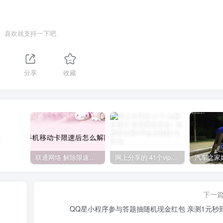
喜欢就支持一下吧
分享
收藏
联通网络 解除限速方法参考！畅享、畅玩、老白干等及其它地区自测了
网上分享的 41个vip解析接口 有需要的拿去~ 免费看全网VIP会员视频
下一
QQ星小程序参与答题抽随机现金红包 亲测1元秒