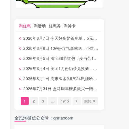
淘优惠
淘活动
优惠券
淘神卡
2026年8月7日 今天好多奶茶免单，5元农行省钱卡，京东抢0.01沪上，邮储5.88元等
2026年8月6日 10w份亓气森林送，小红书12元无门槛，中行电费30-10，0元柠檬水+0撸汉堡等
2026年8月5日 淘宝88节红包，麦当劳150万份柠檬水，三万份瑞幸免单，霸王9万份0.01券等
2026年8月4日 美团1万份奶茶兑换券，农行5E卡，中行支付超给利，美团领18个冰激凌，小米每天领2-6元等等
2026年8月1日 周末囤水9.9买24瓶娃哈哈，建行100元京东券，移动5元话费，麦当劳甜筒，交行立减金等
2026年7月31日 盒马周年庆多款买一赠一，饿了么拆红包，建行30立减金，农行领10元刷卡金等
1
2
3
…
1916
跳转
全民淘微信公众号：qmtaocom