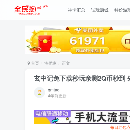
神卡汇总
试玩赚钱
特价游
首页
淘优惠
正文
玄中记免下载秒玩亲测2Q币秒到
qmtao
4年前更新
每日红包