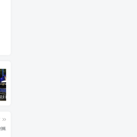
汽车之家媳妇当车模，四年大汇总，500多张媳妇图
优惠寄快递最高便宜一半多！白鸽惠递
GOG平台限时免费领取BUTCHER（屠夫）
篇
到账