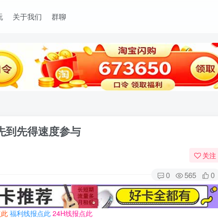
玩
关于我们
群聊
 先到先得速度参与
关注
0
565
0
点此
福利线报点此
24H线报点此