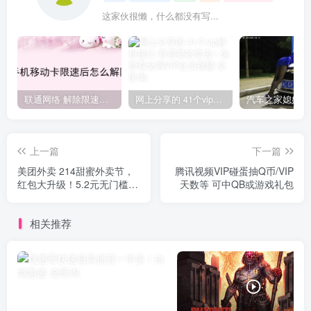
这家伙很懒，什么都没有写...
联通网络 解除限速方法参考！畅享、畅玩、老白干等及其它地区自测了
网上分享的 41个vip解析接口 有需要的拿去~ 免费看全网VIP会员视频
上一篇
下一篇
美团外卖 214甜蜜外卖节，
腾讯视频VIP碰蛋抽Q币/VIP
红包大升级！5.2元无门槛红
天数等 可中QB或游戏礼包
包
相关推荐