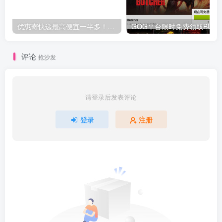
优惠寄快递最高便宜一半多！白鸽惠递
G
评论
抢沙发
请登录后发表评论
登录
注册