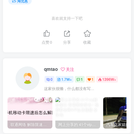
淘优惠
喜欢就支持一下吧
点赞
0
分享
收藏
qmtao
关注
0
1.7W+
1
1
1396W+
这家伙很懒，什么都没有写...
联通网络 解除限速方法参考！畅享、畅玩、老白干等及其它地区自测了
网上分享的 41个vip解析接口 有需要的拿去~ 免费看全网VIP会员视频