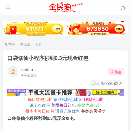
首页
淘优惠
正文
口袋修仙小程序秒到0.3元现金红包
qmtao
关注
4年前更新
0
729
0
每日红包点此
福利线报点此
24H线报点此
饿了么红包
美团每日红包
外卖优惠点此
拼多多每日红包
话费充值优惠
各类会员活动
口袋修仙小程序秒到0.3元现金红包