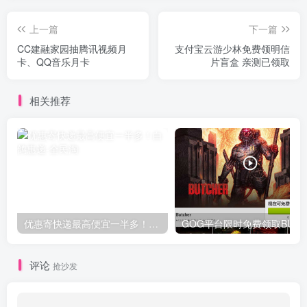
上一篇
下一篇
CC建融家园抽腾讯视频月
支付宝云游少林免费领明信
卡、QQ音乐月卡
片盲盒 亲测已领取
相关推荐
优惠寄快递最高便宜一半多！白鸽惠递
G
评论
抢沙发