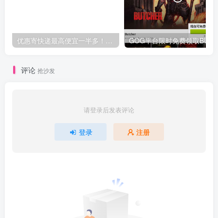
优惠寄快递最高便宜一半多！白鸽惠递
G
评论
抢沙发
请登录后发表评论
登录
注册