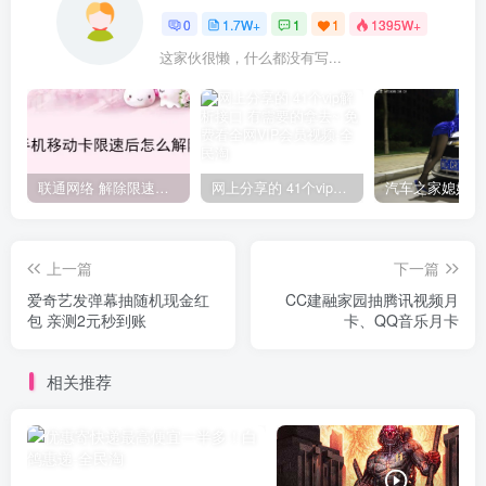
0
1.7W+
1
1
1395W+
这家伙很懒，什么都没有写...
联通网络 解除限速方法参考！畅享、畅玩、老白干等及其它地区自测了
网上分享的 41个vip解析接口 有需要的拿去~ 免费看全网VIP会员视频
上一篇
下一篇
爱奇艺发弹幕抽随机现金红
CC建融家园抽腾讯视频月
包 亲测2元秒到账
卡、QQ音乐月卡
相关推荐