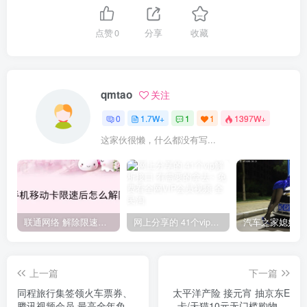
点赞
0
分享
收藏
qmtao
关注
0
1.7W+
1
1
1397W+
这家伙很懒，什么都没有写...
联通网络 解除限速方法参考！畅享、畅玩、老白干等及其它地区自测了
网上分享的 41个vip解析接口 有需要的拿去~ 免费看全网VIP会员视频
上一篇
下一篇
同程旅行集签领火车票券、
太平洋产险 接元宵 抽京东E
腾讯视频会员 最高全年免费
卡/天猫10元无门槛购物券/