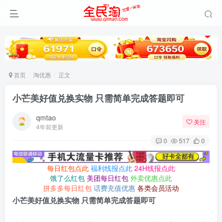
首页
淘优惠
正文
小芒美好值兑换实物 只需简单完成答题即可
qmtao
关注
4年前更新
0
517
0
每日红包点此
福利线报点此
24H线报点此
饿了么红包
美团每日红包
外卖优惠点此
拼多多每日红包
话费充值优惠
各类会员活动
小芒美好值兑换实物 只需简单完成答题即可