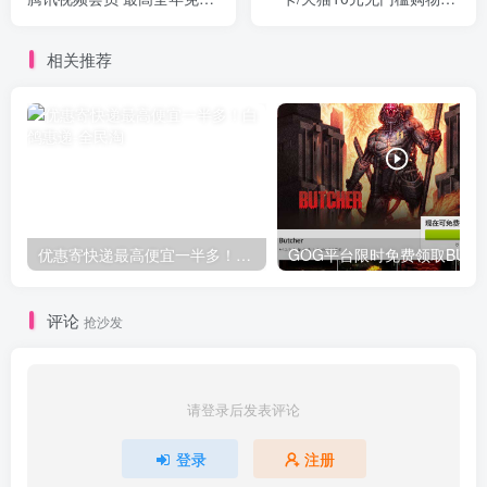
旅行和VIVO手机
美团抵用券等
相关推荐
优惠寄快递最高便宜一半多！白鸽惠递
G
评论
抢沙发
请登录后发表评论
登录
注册