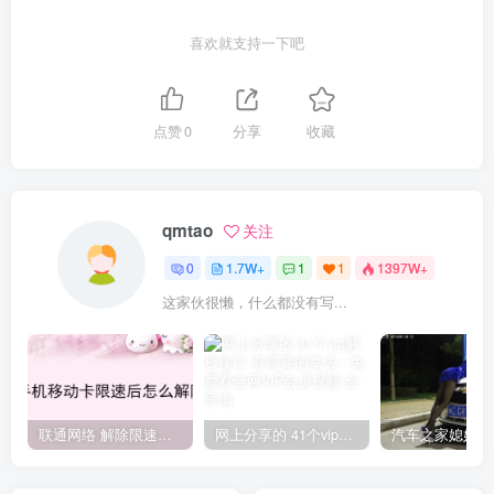
喜欢就支持一下吧
点赞
0
分享
收藏
qmtao
关注
0
1.7W+
1
1
1397W+
这家伙很懒，什么都没有写...
联通网络 解除限速方法参考！畅享、畅玩、老白干等及其它地区自测了
网上分享的 41个vip解析接口 有需要的拿去~ 免费看全网VIP会员视频