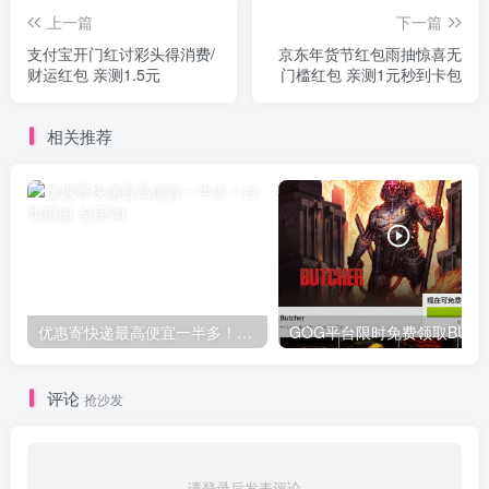
上一篇
下一篇
支付宝开门红讨彩头得消费/
京东年货节红包雨抽惊喜无
财运红包 亲测1.5元
门槛红包 亲测1元秒到卡包
相关推荐
优惠寄快递最高便宜一半多！白鸽惠递
G
评论
抢沙发
请登录后发表评论