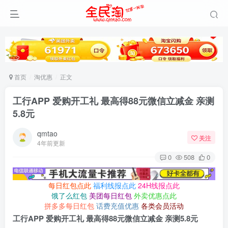
首页
淘优惠
正文
工行APP 爱购开工礼 最高得88元微信立减金 亲测
5.8元
qmtao
关注
4年前更新
0
508
0
每日红包点此
福利线报点此
24H线报点此
饿了么红包
美团每日红包
外卖优惠点此
拼多多每日红包
话费充值优惠
各类会员活动
工行APP 爱购开工礼 最高得88元微信立减金 亲测5.8元