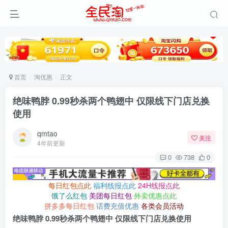
首页
淘优惠
正文
绝味鸭脖 0.99秒杀两个鸭翅中 仅限线下门店兑换
使用
qmtao
关注
4年前更新
0
738
0
每日红包点此
福利线报点此
24H线报点此
饿了么红包
美团每日红包
外卖优惠点此
拼多多每日红包
话费充值优惠
各类会员活动
绝味鸭脖 0.99秒杀两个鸭翅中 仅限线下门店兑换使用