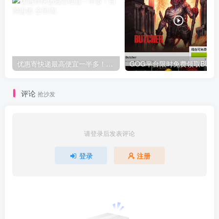
优惠寄快递最高便宜一半多！白鸽惠递
G
评论
抢沙发
请登录后发表评论
登录
注册