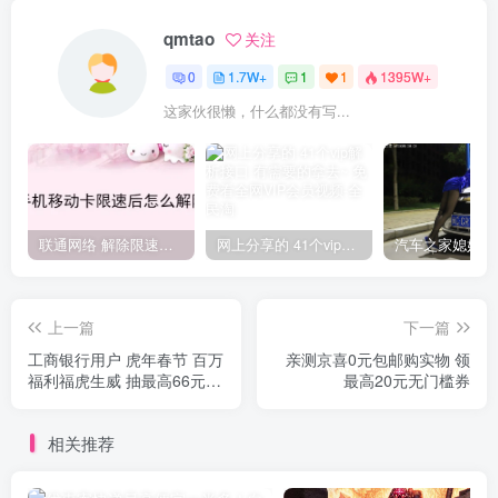
qmtao
关注
0
1.7W+
1
1
1395W+
这家伙很懒，什么都没有写...
联通网络 解除限速方法参考！畅享、畅玩、老白干等及其它地区自测了
网上分享的 41个vip解析接口 有需要的拿去~ 免费看全网VIP会员视频
上一篇
下一篇
工商银行用户 虎年春节 百万
亲测京喜0元包邮购实物 领
福利福虎生威 抽最高66元微
最高20元无门槛券
信立减金&情人节鲜花
相关推荐