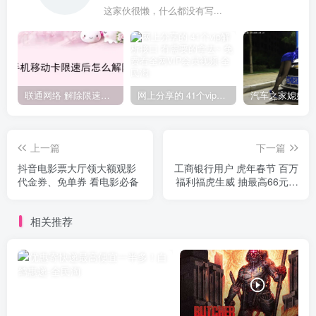
这家伙很懒，什么都没有写...
联通网络 解除限速方法参考！畅享、畅玩、老白干等及其它地区自测了
网上分享的 41个vip解析接口 有需要的拿去~ 免费看全网VIP会员视频
上一篇
下一篇
抖音电影票大厅领大额观影
工商银行用户 虎年春节 百万
代金券、免单券 看电影必备
福利福虎生威 抽最高66元微
信立减金&情人节鲜花
相关推荐