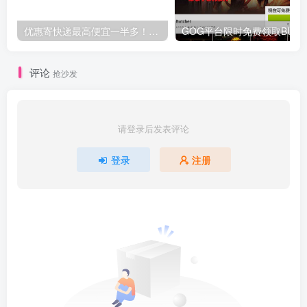
优惠寄快递最高便宜一半多！白鸽惠递
G
评论
抢沙发
请登录后发表评论
登录
注册