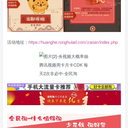
活动地址：
https://huanghe.ronghuiad.com/zaoan/index.php