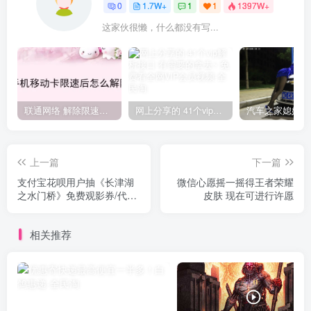
0
1.7W+
1
1
1397W+
这家伙很懒，什么都没有写...
联通网络 解除限速方法参考！畅享、畅玩、老白干等及其它地区自测了
网上分享的 41个vip解析接口 有需要的拿去~ 免费看全网VIP会员视频
上一篇
下一篇
支付宝花呗用户抽《长津湖
微信心愿摇一摇得王者荣耀
之水门桥》免费观影券/代金
皮肤 现在可进行许愿
券
相关推荐