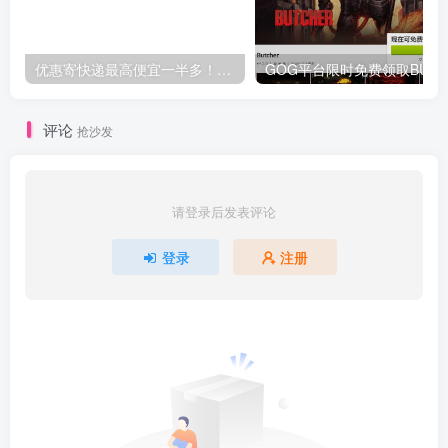
优惠寄快递最高便宜一半多！白鸽惠递
G
评论
抢沙发
请登录后发表评论
登录
注册