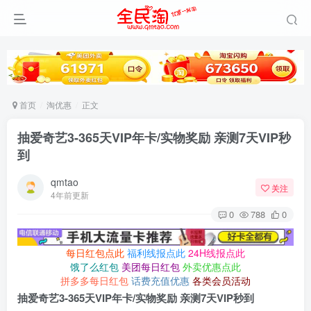
首页
淘优惠
正文
抽爱奇艺3-365天VIP年卡/实物奖励 亲测7天VIP秒
到
qmtao
关注
4年前更新
0
788
0
每日红包点此
福利线报点此
24H线报点此
饿了么红包
美团每日红包
外卖优惠点此
拼多多每日红包
话费充值优惠
各类会员活动
抽爱奇艺3-365天VIP年卡/实物奖励 亲测7天VIP秒到