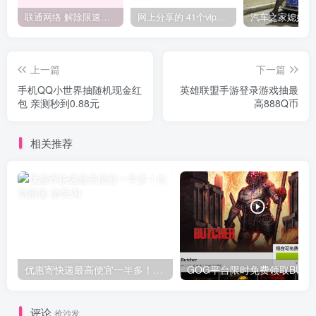
联通网络 解除限速方法参考！畅享、畅玩、老白干等及其它地区自测了
网上分享的 41个vip解析接口 有需要的拿去~ 免费看全网VIP会员视频
上一篇
下一篇
手机QQ小世界抽随机现金红
英雄联盟手游登录游戏抽最
包 亲测秒到0.88元
高888Q币
相关推荐
优惠寄快递最高便宜一半多！白鸽惠递
G
评论
抢沙发