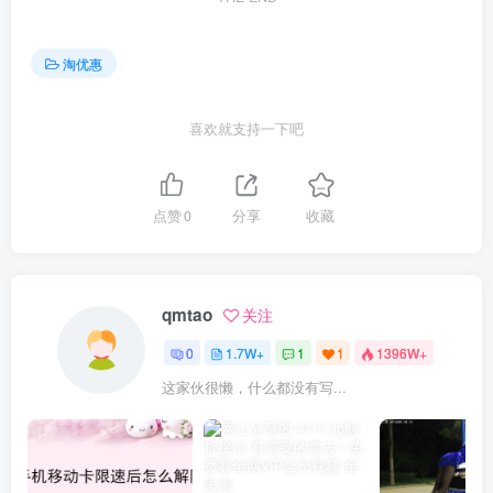
淘优惠
喜欢就支持一下吧
点赞
0
分享
收藏
qmtao
关注
0
1.7W+
1
1
1396W+
这家伙很懒，什么都没有写...