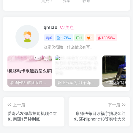
点赞
0
分享
收藏
qmtao
关注
0
1.7W+
1
1
1395W+
这家伙很懒，什么都没有写...
联通网络 解除限速方法参考！畅享、畅玩、老白干等及其它地区自测了
网上分享的 41个vip解析接口 有需要的拿去~ 免费看全网VIP会员视频
上一篇
下一篇
爱奇艺发弹幕抽随机现金红
康师傅每日读福字抽现金红
包 亲测1元秒到账
包 还有iphone13等实物大奖