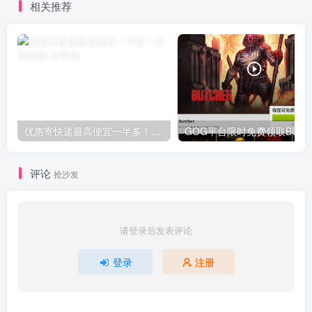
相关推荐
优惠寄快递最高便宜一半多！白鸽惠递
G
评论
抢沙发
请登录后发表评论
登录
注册