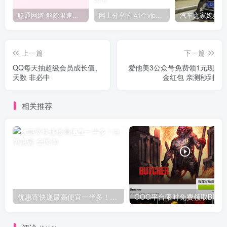
联通网络 解除限速方法参考！畅享、畅玩、老白干等及其它地区自测了
网上分享的 41个vip解析接口 有需要的拿去~ 免费看全网VIP会员视频
上一篇
下一篇
QQ每天抽超级会员成长值、
爱他美3公众号免费领1元现
天数 非必中
金红包 亲测秒到
相关推荐
优惠寄快递最高便宜一半多！白鸽惠递
G