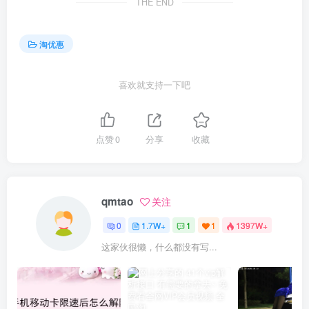
THE END
淘优惠
喜欢就支持一下吧
点赞
0
分享
收藏
qmtao
关注
0
1.7W+
1
1
1397W+
这家伙很懒，什么都没有写...