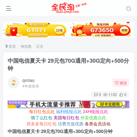
首页
淘优惠
正文
中国电信夏天卡 29元包70G通用+30G定向+500分
钟
qmtao
关注
4年前发布
0
1132
0
每日红包点此
福利线报点此
24H线报点此
饿了么红包
美团每日红包
外卖优惠点此
拼多多每日红包
话费充值优惠
各类会员活动
中国电信夏天卡 29元包70G通用+30G定向+500分钟