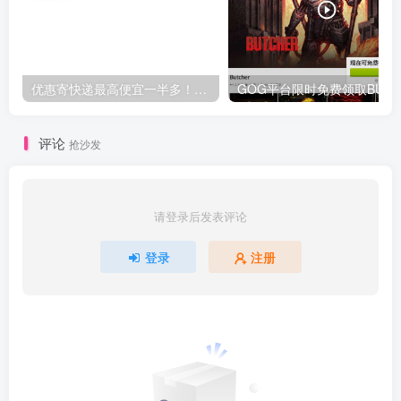
优惠寄快递最高便宜一半多！白鸽惠递
G
评论
抢沙发
请登录后发表评论
登录
注册