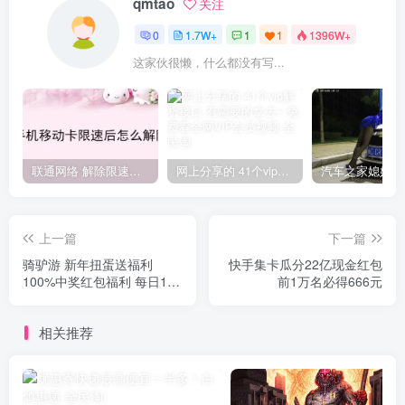
qmtao
关注
0
1.7W+
1
1
1396W+
这家伙很懒，什么都没有写...
联通网络 解除限速方法参考！畅享、畅玩、老白干等及其它地区自测了
网上分享的 41个vip解析接口 有需要的拿去~ 免费看全网VIP会员视频
上一篇
下一篇
骑驴游 新年扭蛋送福利
快手集卡瓜分22亿现金红包
100%中奖红包福利 每日1次
前1万名必得666元
抽奖机会！
相关推荐