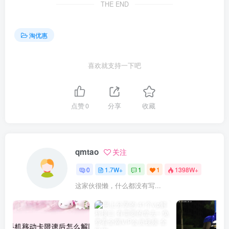
THE END
淘优惠
喜欢就支持一下吧
点赞
0
分享
收藏
qmtao
关注
0
1.7W+
1
1
1398W+
这家伙很懒，什么都没有写...