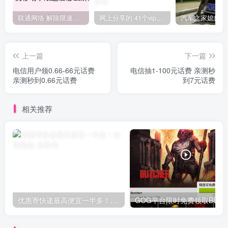
联通网络 解除限速方法参考！畅享、畅玩、老白干等及其它地区自测了
网上分享的 41个vip解析接口 有需要的拿去~ 免费看全网VIP会员视频
上一篇
下一篇
电信用户领0.66-66元话费
电信抽1-100元话费 亲测秒
亲测秒到0.66元话费
到7元话费
相关推荐
优惠寄快递最高便宜一半多！白鸽惠递
G