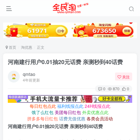
首页
淘优惠
正文
河南建行用户0.01抽20元话费 亲测秒到40话费
qmtao
关注
4年前更新
0
870
0
每日红包点此
福利线报点此
24H线报点此
饿了么红包
美团每日红包
外卖优惠点此
拼多多每日红包
话费充值优惠
各类会员活动
河南建行用户0.01抽20元话费 亲测秒到40话费